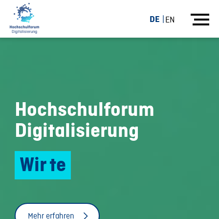
DE
EN
Hochschulforum
Digitalisierung
W
i
r
t
e
i
l
e
n
g
u
t
e
P
r
a
x
i
s
Mehr erfahren