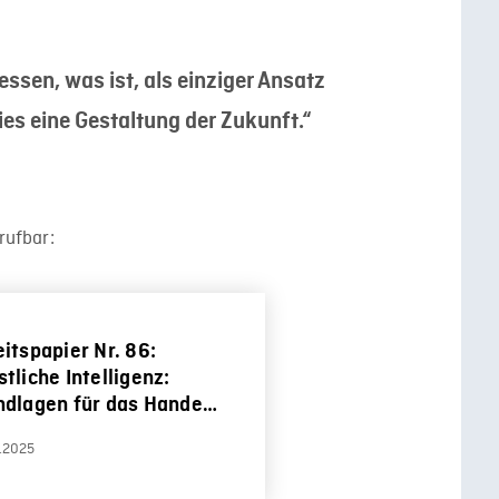
sen, was ist, als einziger Ansatz
ies eine Gestaltung der Zukunft.“
rufbar:
itspapier Nr. 86:
tliche Intelligenz:
ndlagen für das Handeln
der Hochschullehre
.2025