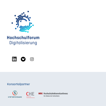
Konsortialpartner