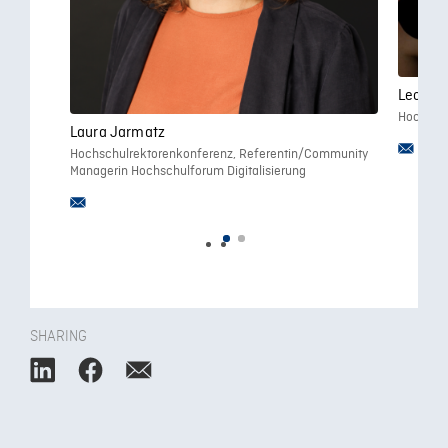
Leonie 
Hochschu
Laura Jarmatz
Hochschulrektorenkonferenz, Referentin/Community
Managerin Hochschulforum Digitalisierung
SHARING