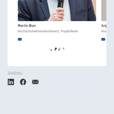
Martin Wan
Anja-Li
Hochschulrektorenkonferenz, Projektleiter
Hochschu
SHARING