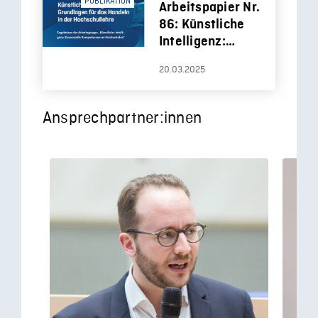
PUBLIKATION
Arbeitspapier Nr.
86: Künstliche
Intelligenz:
Grundlagen für
20.03.2025
das Handeln in
der
Hochschullehre
Ansprechpartner:innen