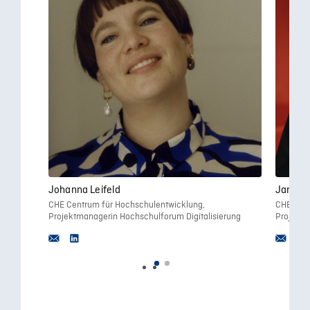
Johanna Leifeld
Jannic
CHE Centrum für Hochschulentwicklung,
CHE Cent
Projektmanagerin Hochschulforum Digitalisierung
Projektm