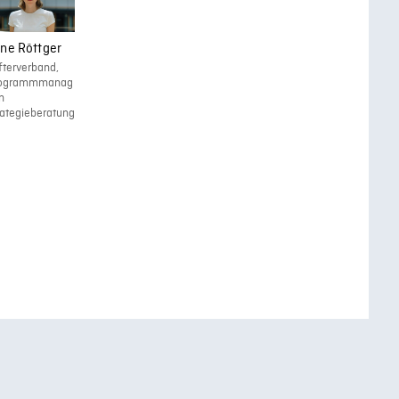
 der Hochschulleitung, sind daher innovative
lturelle Veränderungsprozesse unterstützend
ine Röttger
ifterverband,
ogrammmanag
n
rategieberatung