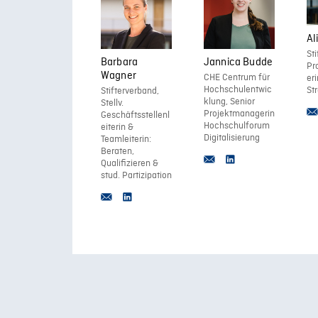
Von Seiten der Hochschule, begonnen bei
Räume und Lösungen zu schaffen, die ku
einleiten.
Al
St
Barbara
Jannica Budde
Pr
Wagner
CHE Centrum für
eri
Hochschulentwic
St
Stifterverband,
klung, Senior
Stellv.
Projektmanagerin
Geschäftsstellenl
Hochschulforum
eiterin &
Digitalisierung
Teamleiterin:
Beraten,
Qualifizieren &
stud. Partizipation