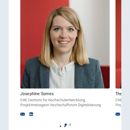
Josephine Sames
Theres
CHE Centrum für Hochschulentwicklung,
CHE Cent
Projektmanagerin Hochschulforum Digitalisierung
Projektm