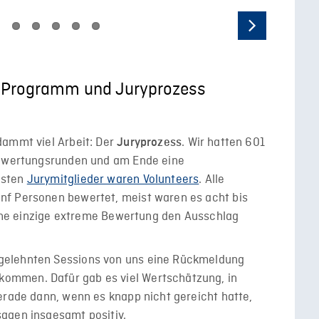
Next
n: Programm und Juryprozess
dammt viel Arbeit: Der
. Wir hatten 601
Juryprozess
 Bewertungsrunden und am Ende eine
isten
Jurymitglieder waren Volunteers
. Alle
nf Personen bewertet, meist waren es acht bis
 eine einzige extreme Bewertung den Ausschlag
gelehnten Sessions von uns eine Rückmeldung
ommen. Dafür gab es viel Wertschätzung, in
erade dann, wenn es knapp nicht gereicht hatte,
agen insgesamt positiv.