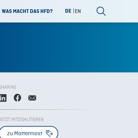
DE
EN
WAS MACHT DAS HFD?
SHARING
JETZT MITDISKUTIEREN
zu Mattermost