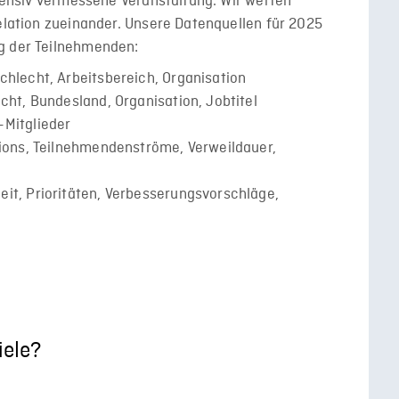
ntensiv vermessene Veranstaltung. Wir werten
Relation zueinander. Unsere Datenquellen für 2025
g der Teilnehmenden:
chlecht, Arbeitsbereich, Organisation
cht, Bundesland, Organisation, Jobtitel
-Mitglieder
sions, Teilnehmendenströme, Verweildauer,
it, Prioritäten, Verbesserungsvorschläge,
iele?