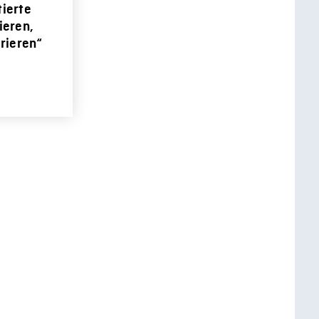
tierte
ieren,
irieren“