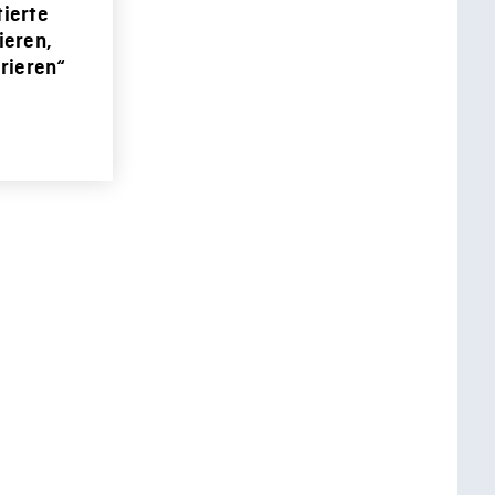
tierte
ieren,
irieren“