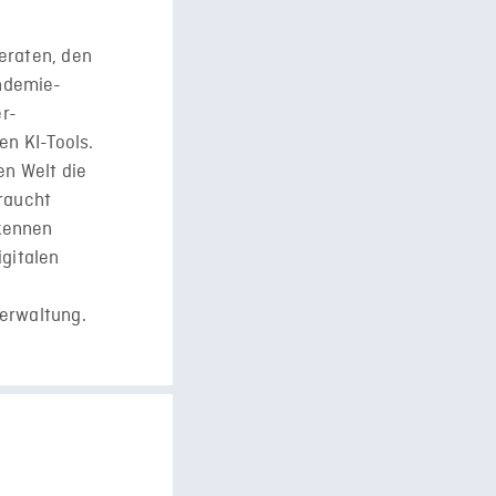
eraten, den
ndemie-
r-
en KI-Tools.
en Welt die
braucht
rkennen
igitalen
Verwaltung.