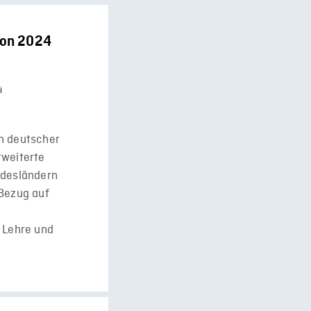
 von 2024
i
en deutscher
rweiterte
ndesländern
 Bezug auf
e Lehre und