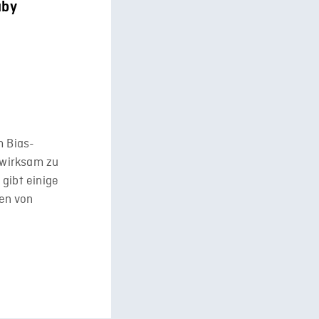
aby
 Bias-
d wirksam zu
gibt einige
en von