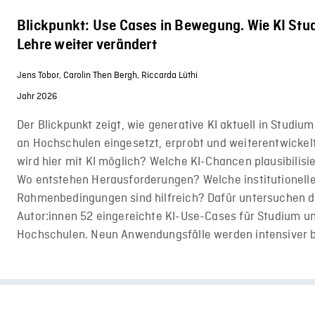
Blickpunkt: Use Cases in Bewegung. Wie KI St
Lehre weiter verändert
Jens Tobor,
Carolin Then Bergh,
Riccarda Lüthi
Jahr 2026
Der Blickpunkt zeigt, wie generative KI aktuell in Studiu
an Hochschulen eingesetzt, erprobt und weiterentwickel
wird hier mit KI möglich? Welche KI-Chancen plausibilisi
Wo entstehen Herausforderungen? Welche institutionell
Rahmenbedingungen sind hilfreich? Dafür untersuchen d
Autor:innen 52 eingereichte KI-Use-Cases für Studium u
Hochschulen. Neun Anwendungsfälle werden intensiver b