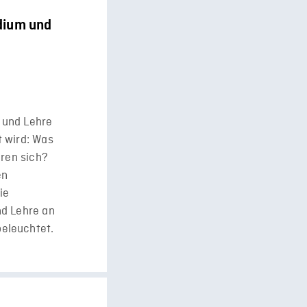
udium und
m und Lehre
t wird: Was
eren sich?
en
ie
nd Lehre an
eleuchtet.