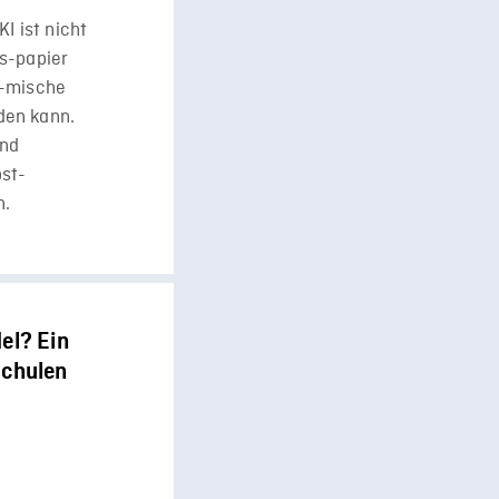
I ist nicht
s-papier
e-mische
den kann.
und
st-
n.
el? Ein
schulen