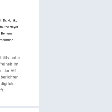
f. Dr. Monika
rdmuthe Meyer
. Benjamin
Zimmermann
bility unter
reiheit im
n der AG
, berichten
digitaler
ft.