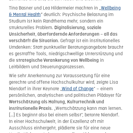
Tina Basner und Lea Hildermeier machten in
Wellbeing
„
& Mental Health
deutlich: Psychische Belastung im
“
Studium ist kein Randthema mehr, sondern ein
strukturelles Problem.
Digitalisierung, soziale
Unsicherheit, überfordernde Anforderungen – all das
. Gefragt ist ein institutionelles
verschärft die Situation
Umdenken: Statt punktueller Beratungsangebote braucht
es gestraffte Tools, niedrigschwellige Unterstützung und
die
in
strategische Verankerung von Wellbeing
Leitbildern und Steuerungsprozessen.
Wie sehr Anerkennung zur Voraussetzung für eine
gerechte und offene Hochschulkultur wird, zeigte Lisa
Niendorf in ihrer Keynote
„
Wind of Change
“
– einem
persönlichen, analytischen und politischen Plädoyer für
Wertschätzung als Haltung, Kulturtechnik und
. „Wertschätzung kann man lernen.
institutionelle Praxis
[…] Es beginnt also bei einem selbst“, betonte Niendorf.
In einer Hochschulwelt, in der Exzellenz oft mit
Ausschluss einhergeht, plädierte sie für eine neue