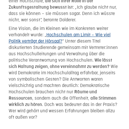
einer Hochschule,
die sich ihrer Rolle in der
:
Ich glaube nicht nur,
Zukunftsgestaltung bewusst ist
„
dass sie können – sie müssen sogar. Denn ich wüsste
nicht, wer sonst
betonte Dolderer.
“,
Eine Vision, die im Kleinen wie im Konkreten weiter
verhandelt wurde:
„
Hochschulen am Limit – Wie viel
Politik verträgt der Hörsaal?
“
Unter diesem Titel
diskutierten Studierende gemeinsam mit Vertreter:innen
aus Hochschulleitungen und Verwaltung über die
politische Verantwortung von Hochschulen.
Wie lässt
Wie
sich Haltung zeigen, ohne vereinnahmt zu werden?
wird Demokratie im Hochschulalltag erfahrbar, jenseits
von symbolischen Gesten? Die Antworten waren
vielschichtig und machten deutlich: Demokratische
Hochschulen brauchen nicht nur
Räume und
, sondern auch die Offenheit,
Ressourcen
alle Stimmen
. Doch was bedeutet das in der Praxis?
wirklich zu hören
Wer wird gehört und wessen Erfahrungen bleiben allzu
oft außen vor?