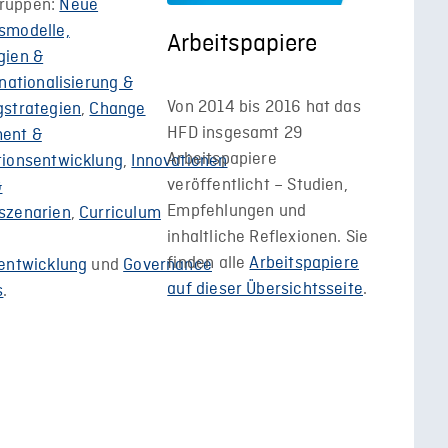
ruppen:
Neue
smodelle,
Arbeitspapiere
gien &
rnationalisierung &
Von 2014 bis 2016 hat das
gstrategien
,
Change
HFD insgesamt 29
ent &
Arbeitspapiere
tionsentwicklung
,
Innovationen
veröffentlicht – Studien,
&
Empfehlungen und
szenarien
,
Curriculum
inhaltliche Reflexionen. Sie
finden alle
Arbeitspapiere
sentwicklung
und
Governance
auf dieser Übersichtsseite
.
s
.