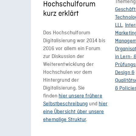
Themeng
Hochschulforum
Geschäft
kurz erklärt
Technolo
LLL
,
Inte
Das Hochschulforum
Marketin
Digitalisierung war 2014 bis
Managem
2016 vor allem ein Forum
Organisa
zur Diskussion der
in Lern- 
Weiterentwicklung der
Prüfungs
Hochschulen vor dem
Design &
Hintergrund der
Qualität
Digitalisierung. Sie
& Policie
finden
hier unsere frühere
Selbstbeschreibung
und
hier
eine Übersicht über unsere
ehemalige Struktur
.