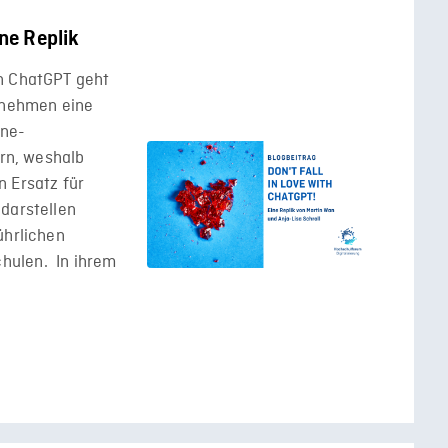
ine Replik
n ChatGPT geht
l nehmen eine
ine-
ern, weshalb
n Ersatz für
darstellen
ührlichen
hulen. In ihrem