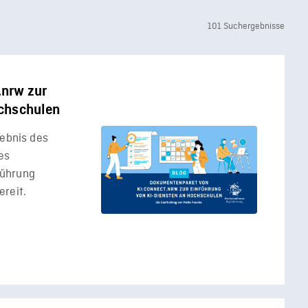
101 Suchergebnisse
nrw zur
ochschulen
gebnis des
es
führung
reit.