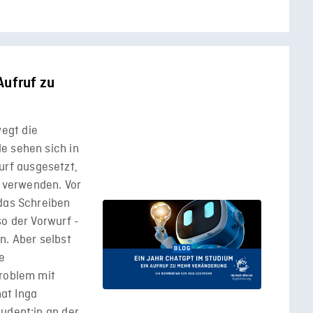
Aufruf zu
egt die
e sehen sich in
rf ausgesetzt,
 verwenden. Vor
 das Schreiben
so der Vorwurf -
n. Aber selbst
le
Problem mit
at Inga
udent:in an der