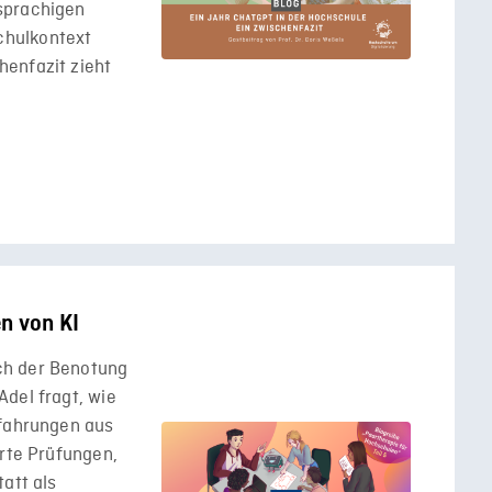
sprachigen
chulkontext
enfazit zieht
en von KI
ch der Benotung
del fragt, wie
rfahrungen aus
erte Prüfungen,
att als