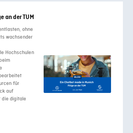
ge an der TUM
entlasten, ohne
hts wachsender
ele Hochschulen
 beim
e
bearbeitet
urcen für
ck auf
die digitale