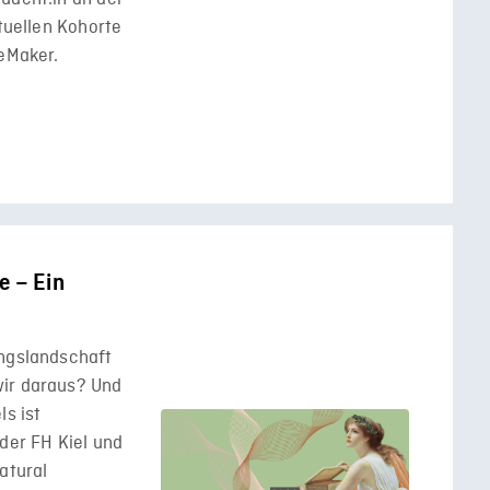
ktuellen Kohorte
geMaker.
e – Ein
ungslandschaft
wir daraus? Und
ls ist
 der FH Kiel und
atural