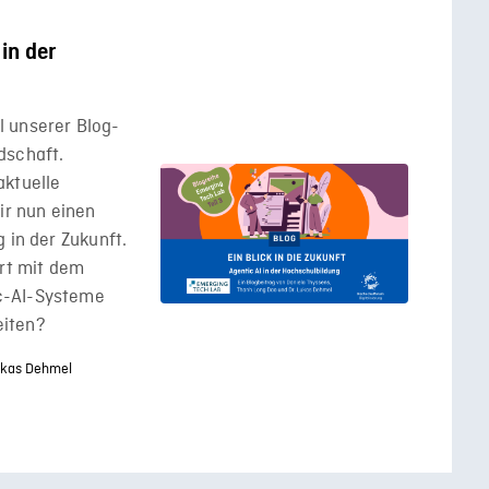
 in der
il unserer Blog-
dschaft.
aktuelle
ir nun einen
 in der Zukunft.
ert mit dem
c-AI-Systeme
eiten?
ukas Dehmel