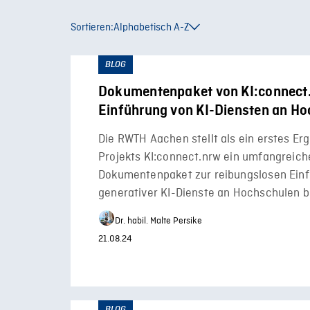
Sortieren:
Alphabetisch A-Z
BLOG
Dokumentenpaket von KI:connect.
Einführung von KI-Diensten an H
Die RWTH Aachen stellt als ein erstes Er
Projekts KI:connect.nrw ein umfangreich
Dokumentenpaket zur reibungslosen Ein
generativer KI-Dienste an Hochschulen be
Dr. habil. Malte Persike
21.08.24
BLOG