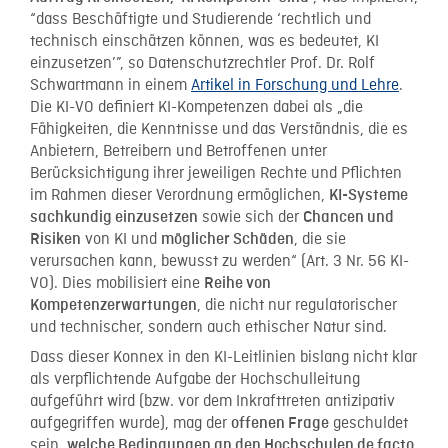
“dass Beschäftigte und Studierende ‘rechtlich und
technisch einschätzen können, was es bedeutet, KI
einzusetzen’”, so Datenschutzrechtler Prof. Dr. Rolf
Schwartmann in einem
Artikel in Forschung und Lehre
.
Die KI-VO definiert KI-Kompetenzen dabei als „die
Fähigkeiten, die Kenntnisse und das Verständnis, die es
Anbietern, Betreibern und Betroffenen unter
Berücksichtigung ihrer jeweiligen Rechte und Pflichten
im Rahmen dieser Verordnung ermöglichen,
KI-Systeme
sowie sich der
sachkundig einzusetzen
Chancen und
von KI und
, die sie
Risiken
möglicher Schäden
verursachen kann, bewusst zu werden“ (Art. 3 Nr. 56 KI-
VO). Dies mobilisiert eine
Reihe von
, die nicht nur regulatorischer
Kompetenzerwartungen
und technischer, sondern auch ethischer Natur sind.
Dass dieser Konnex in den KI-Leitlinien bislang nicht klar
als verpflichtende Aufgabe der Hochschulleitung
aufgeführt wird (bzw. vor dem Inkrafttreten antizipativ
aufgegriffen wurde), mag der
geschuldet
offenen Frage
sein,
welche Bedingungen an den Hochschulen de facto