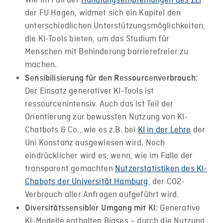
Wie im Fall der
Handlungsempfehlungen des ZLI
der FU Hagen, widmet sich ein Kapitel den
unterschiedlichen Unterstützungsmöglichkeiten,
die KI-Tools bieten, um das Studium für
Menschen mit Behinderung barrierefreier zu
machen.
Sensibilisierung für den Ressourcenverbrauch:
Der Einsatz generativer KI-Tools ist
ressourcenintensiv. Auch das ist Teil der
Orientierung zur bewussten Nutzung von KI-
Chatbots & Co., wie es z.B. bei
KI in der Lehre
der
Uni Konstanz ausgewiesen wird. Noch
eindrücklicher wird es, wenn, wie im Falle der
transparent gemachten
Nutzerstatistiken des KI-
Chabots der Universität Hamburg
, der CO
2
-
Verbrauch aller Anfragen aufgeführt wird.
Generative
Diversitätssensibler Umgang mit KI:
KI-Modelle enthalten Biases – durch die Nutzung