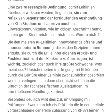
Eine
, damit Leitlinien
zweite essenzielle Bedingung
überhaupt wirksam werden, liegt darin,
sie zum
reflexiven Gegenstand der fortlaufenden Aushandlung
.
von KI in Studium und Lehre zu machen
Einwegkommunikation, wie im obigen Abschnitt Thema,
ist ein guter Start, reicht aber nicht aus. Warum nicht?
Die den meisten KI-Leitlinien innewohnende
offene und
, die es den Rezipient:innen
chancenbetonte Rahmung
erlaubt, sie durch die Brille
ihrer
eigenen Praxis- und
,
Fachkontexte auf das Konkrete zu übertragen
ist
, zugleich aber auch ihre
. Was
wichtig
größte Schwäche
meint das? Unsicherheiten im Umgang mit KI können
durch die Lektüre einer Leitlinie zwar zunächst absorbiert
werden, verlagern sich dann aber nicht selten in die
Situation der fachspezifischen Auslegungen im
unmittelbaren Handlungskontext
.
Besonders deutlich wird dies z.B. im Umgang mit
Prüfungen. Zwar kann ich als Prüfer:in die in der Leitlinie
vorgeschlagene generelle Zulassung von KI-Systemen in