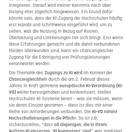
integrieren. Darauf wird meiner Kenntnis nach aber
bislang eher zögerlich hingewiesen. Ein Grund dafür
könnte sein, dass der KI-Zugang der Hochschulen häufig
erst erprobt und schrittweise eingeführt wird, um zu
sehen, was die Nutzung in Bezug auf Kosten,
Überlastung und Limitierungen mit sich bringt. Erst wenn
diese Erfahrungen gemacht und die damit verbundenen
Hürden überwunden sind, kann ein chancengleicher
Zugang für die Erbringung von Prüfungsleistungen
verantwortet werden.
Die Thematik des
im Kontext der
Zugangs zu KI wird
durch die am 2. Februar dieses
Chancengleichheit
Jahres in Kraft getretene
europäische KI-Verordnung (KI-
weiter
hervorgehoben und konkretisiert. Stellen
VO)
Hochschulen KI-Systeme bereit – was sie müssen, wenn
sie deren Einsatz gestatten – dann ist dies mit einer
Reihe von Anforderungen verbunden. Die
KI-VO nimmt
. So ist z.B.
Hochschulleitungen in die Pflicht
sicherzustellen, “dass
all diejenigen, die in ihrem
”, was impliziert,
Auftrag KI einsetzen, ‘KI kompetent’ sind