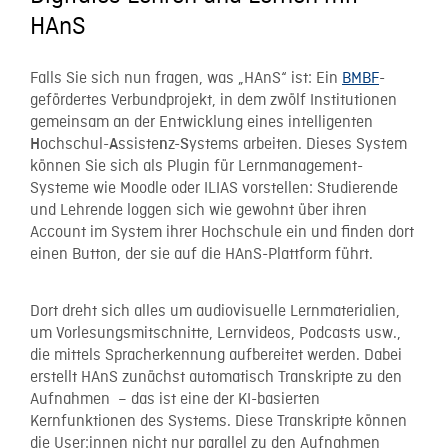
HAnS
Falls Sie sich nun fragen, was „HAnS“ ist: Ein
BMBF
-
gefördertes Verbundprojekt, in dem zwölf Institutionen
gemeinsam an der Entwicklung eines intelligenten
ochschul-
ssiste
z-
ystems arbeiten. Dieses System
H
A
n
S
können Sie sich als Plugin für Lernmanagement-
Systeme wie Moodle oder ILIAS vorstellen: Studierende
und Lehrende loggen sich wie gewohnt über ihren
Account im System ihrer Hochschule ein und finden dort
einen Button, der sie auf die HAnS-Plattform führt.
Dort dreht sich alles um audiovisuelle Lernmaterialien,
um Vorlesungsmitschnitte, Lernvideos, Podcasts usw.,
die mittels Spracherkennung aufbereitet werden. Dabei
erstellt HAnS zunächst automatisch Transkripte zu den
Aufnahmen – das ist eine der KI-basierten
Kernfunktionen des Systems. Diese Transkripte können
die User:innen nicht nur parallel zu den Aufnahmen