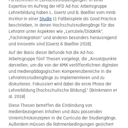
Fortschritten in Lehramtsstudiengängen. In einer
Expertise im Auftrag der HFD Ad-hoc Arbeitsgruppe
Lehrerbildung haben L. Goertz und B. Baeßler vom mmb
Institut in einer
Studie
11 Fallbeispiele als Good Practice
beschrieben, in denen Hochschulstudiengänge für das
Lehramt unter Aspekten wie „Lernziele/Didaktik“,
„Fachintegration“ und anderen besonders herausragend
und innovativ sind (Goertz & Baeßler 2018).
Auf der Basis dieser Befunde hat die Ad-hoc
Arbeitsgruppe fünf Thesen vorgelegt, die „Ansatzpunkte
darstellen, um die von der KMK veröffentlichten digitalen
und medienpädagogischen Kompetenzbereiche in die
Lehramtsstudiengänge zu implementieren und zu
diskutieren. Fokussiert wird dabei die erste Phase der
Lehrerbildung (hochschulische Bildung).“ (Brinkmann et
al. 2018)
Diese Thesen betreffen die Einbindung von
medienbezogenen Inhalten und dazu passenden
Unterrichtskonzepten in die Curricula der Studiengänge.
Außerdem müssen die Rahmenbedingungen gesichert