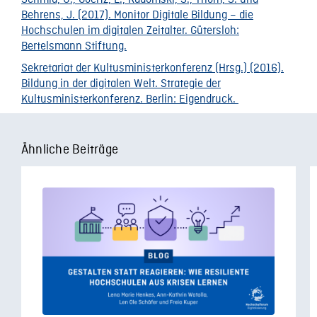
Schmid, U., Goertz, L., Radomski, S., Thom, S. und
Behrens, J. (2017). Monitor Digitale Bildung – die
Hochschulen im digitalen Zeitalter. Gütersloh:
Bertelsmann Stiftung.
Sekretariat der Kultusministerkonferenz (Hrsg.) (2016).
Bildung in der digitalen Welt. Strategie der
Kultusministerkonferenz. Berlin: Eigendruck.
Ähnliche Beiträge