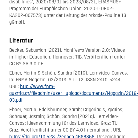
disabilities“, 2020/09/01 bis 2023/08/31, ERASMUS+
Programm der Europäischen Union, 2020-1-DE02-
KA202-007573) unter der Leitung der Arkade-Pauline 13
gGmbH.
Literatur
Becker, Sebastian (2021). Manifesto Version 2.0: Videos
in Higher Education. Hannover: TIB. Veröffentlicht unter
CC BY-SA 3.0 DE.
Ebner, Martin & Schön, Sandra (2016). Lernvideo-Canvas.
In: FNMA Magazin. 03/2016. S.11-12, ISSN 2410-5244,
URL:
http://www.fnm-
austria.at/fileadmin/user_upload/documents/Magazin/2016
03.pdf
Ebner, Martin; Edelsbrunner, Sarah; Grigoriadis, Ypatios;
Schauer, Jasmin; Schön, Sandra (2021a). Lernvideo-
Canvas: Ideensammlung für das Lernvideo. Graz: TU
Graz. Veröffentlicht unter CC BY 4.0 International. URL:
https://doi.org/10.5281/zenodo.4668858
, Researchgate: