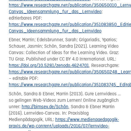
https://www.researchgate.net/publication/350650010_Lernv
Canvas_Ideensammlung_fur_das_Lernvideo
;
editierbares PDF:
https://www.researchgate.net/publication/351083850_Edit
Canvas_Ideensammlung_fur_das_Lernvideo
Ebner, Martin; Edelsbrunner, Sarah; Grigoriadis, Ypatios;
Schauer, Jasmin; Schön, Sandra (2021). Learning Video
Canvas: Collection of Ideas for the Learning Video. Graz:
TU Graz. Published under CC BY 4.0 International. URL:
https://doi.org/10.5281/zenodo.4624701
, Researchgate:
https://www.researchgate.net/publication/350650248_Le
– editable PDF:
https://www.researchgate.net/publication/351083745_Ed
Schön, Sandra & Ebner, Martin (2013). Gute Lernvideos …
so gelingen Web-Videos zum Lernen! Online zugänglich
unter:
http://bimsev.de/Schön
, Sandra & Ebner Martin
(2016). Lernvideo-Canvas. In: Praxisblog
Medienpädagogik, URL:
https://www.medienpaedagogik-
praxis.de/wp-content/uploads/2016/07/lernvideo-