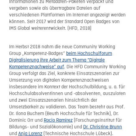
Informationen zu Metadaten-Paketen verpackt und
vergeben sowie als übertragbare Dateien auf
verschiedenen Plattformen im Internet angezeigt werden
können. Seit 2017 wird der Standard Open Badges von
IMS Global weiterentwickelt. (HFD, 2018)
Im Herbst 2018 nahm die neue Community Working
Group „Kompetenz-Badges”
beim Hochschulforum
Digitalisierung ihre Arbeit zum Thema “Digitale
Kompetenznachweise” auf
. Die HFD Community Working
Group verfolgt das Ziel, konkrete Einsatzszenarien zur
Umsetzung von digitalen Kompetenznachweisen
insbesondere im Kontext der Hochschulbildung, u. a. für
Hochschulabsolventinnen und -absolventen, auszuloten
und zwei Einsatzszenarien hinsichtlich der
Umsetzbarkeit zu validieren. Das Team besteht aus Prof.
Dr. Ilona Buchem (Beuth Hochschule für Technik), Dr.
Dominic Orr und
Rocio Ramirez
(Forschungsinstitut für
Bildungs- und Sozialökonomie) und
Dr. Christine Brunn
und
Anja Lorenz
(Technische Hochschule Lübeck).