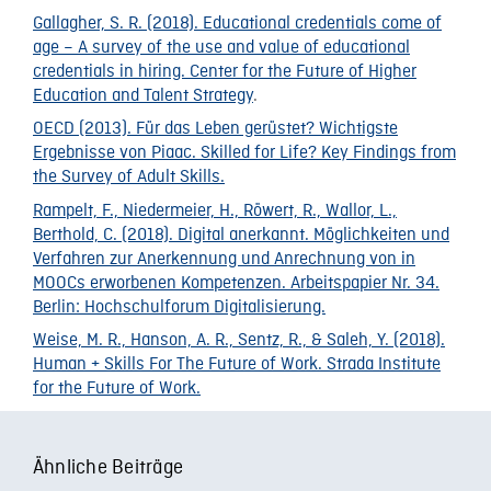
Gallagher, S. R. (2018). Educational credentials come of
age – A survey of the use and value of educational
credentials in hiring. Center for the Future of Higher
Education and Talent Strategy
.
OECD (2013). Für das Leben gerüstet? Wichtigste
Ergebnisse von Piaac. Skilled for Life? Key Findings from
the Survey of Adult Skills.
Rampelt, F., Niedermeier, H., Röwert, R., Wallor, L.,
Berthold, C. (2018). Digital anerkannt. Möglichkeiten und
Verfahren zur Anerkennung und Anrechnung von in
MOOCs erworbenen Kompetenzen. Arbeitspapier Nr. 34.
Berlin: Hochschulforum Digitalisierung.
Weise, M. R., Hanson, A. R., Sentz, R., & Saleh, Y. (2018).
Human + Skills For The Future of Work. Strada Institute
for the Future of Work.
Ähnliche Beiträge