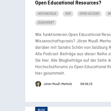
Open Educational Resources?
HOCHSCHULE
OER
OPEN ACCESS
W
ZUGEHOERT
Wie funktionieren Open Educational Reso
Wissenschaftspraxis? Jöran Muuß-Merhol
darüber mit Sandra Schön von Salzburg 
Alle Podcast-Beiträge aus dieser Reihe z
Sie hier. Alle Blogbeiträge auf der Seite d
Hochschulforums zu Open Educational R
hier gesammelt.
Jöran Muuß–Merholz
08.06.15
BLOG