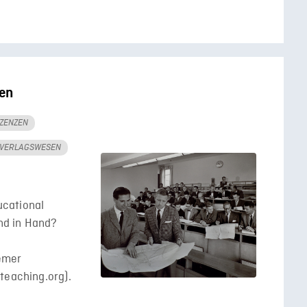
en
IZENZEN
VERLAGSWESEN
cational
nd in Hand?
emer
teaching.org).