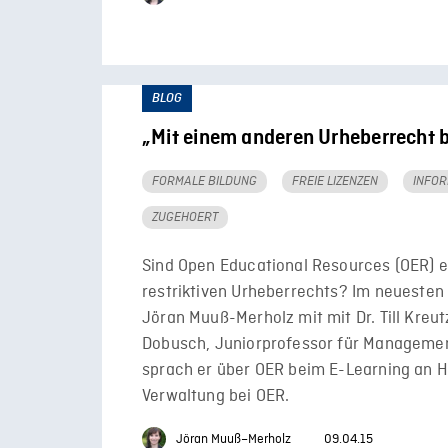
BLOG
„Mit einem anderen Urheberrecht b
FORMALE BILDUNG
FREIE LIZENZEN
INFOR
ZUGEHOERT
Sind Open Educational Resources (OER) 
restriktiven Urheberrechts? Im neuesten
Jöran Muuß-Merholz mit mit Dr. Till Kreut
Dobusch, Juniorprofessor für Managemen
sprach er über OER beim E-Learning an Ho
Verwaltung bei OER.
Jöran Muuß–Merholz
09.04.15