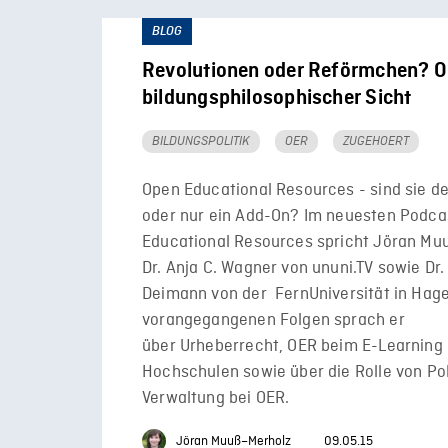
BLOG
Revolutionen oder Reförmchen? 
bildungsphilosophischer Sicht
BILDUNGSPOLITIK
OER
ZUGEHOERT
Open Educational Resources - sind sie d
oder nur ein Add-On? Im neuesten Podca
Educational Resources spricht Jöran Mu
Dr. Anja C. Wagner von ununi.TV sowie Dr
Deimann von der FernUniversität in Hage
vorangegangenen Folgen sprach er
über Urheberrecht, OER beim E-Learning
Hochschulen sowie über die Rolle von Pol
Verwaltung bei OER.
Jöran Muuß–Merholz
09.05.15