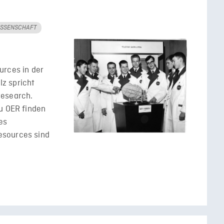
ISSENSCHAFT
urces in der
z spricht
Research.
u OER finden
es
esources sind