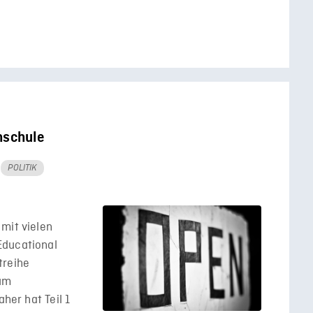
hschule
POLITIK
mit vielen
Educational
treihe
rum
aher hat Teil 1