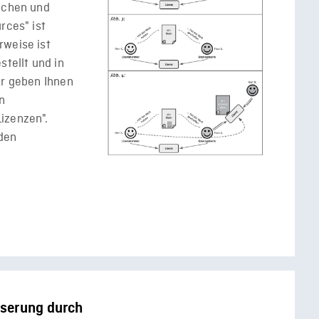
machen und
rces" ist
rweise ist
stellt und in
ir geben Ihnen
en
izenzen".
den
sserung durch