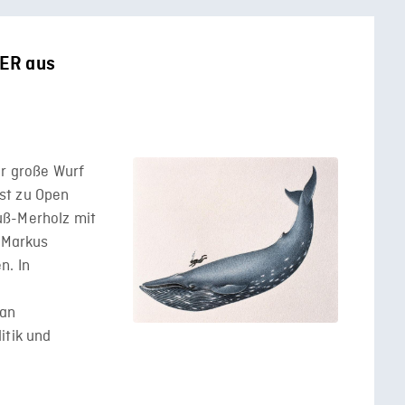
OER aus
er große Wurf
st zu Open
uß-Merholz mit
. Markus
n. In
 an
itik und