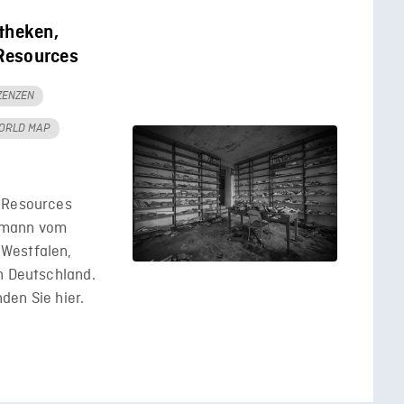
theken,
Resources
IZENZEN
ORLD MAP
l Resources
umann vom
Westfalen,
n Deutschland.
nden Sie hier.