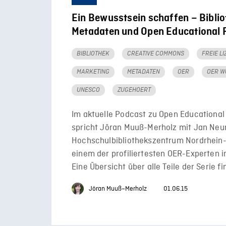
Ein Bewusstsein schaffen – Biblio
Metadaten und Open Educational 
BIBLIOTHEK
CREATIVE COMMONS
FREIE L
MARKETING
METADATEN
OER
OER W
UNESCO
ZUGEHOERT
Im aktuelle Podcast zu Open Educationa
spricht Jöran Muuß-Merholz mit Jan Ne
Hochschulbibliothekszentrum Nordrhein-
einem der profiliertesten OER-Experten i
Eine Übersicht über alle Teile der Serie fi
Jöran Muuß–Merholz
01.06.15