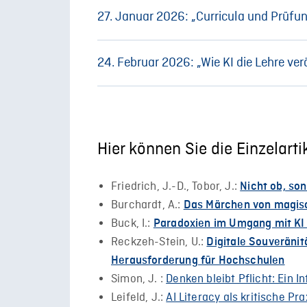
Impulsvortrag Digitale Souveränität im K
Impulsvortrag Verantwortungsvoller Umg
27. Januar 2026: „Curricula und Prüfu
Zur Aufnahme
(HRK/HFD)
Michel (Fachhochschule Potsdam)
Zur Aufnahme
Zur Aufnahme
Curriculumentwicklung im Zeitalter von K
24. Februar 2026: „Wie KI die Lehre ver
Impulsvortrag Digitale Souveränität im K
Zur Aufnahme
Stabsstelle Strategische Lehrprojekte a
Co-Creation: Studierendenpartizipation i
Von der KI-Strategie zur Prüfungspraxis
Zur Aufnahme
Greifswald, DigitalChangeMaker Kohorte 
Prof. Dr. Vera Kristina Lenz-Kesekamp (P
Bochum, DigitalChangeMaker Kohorte 2
Zur Aufnahme
Hier können Sie die Einzelart
Zur Aufnahme
mit
Kathrin Schelling, M.A.
Impulsvortrag
Friedrich, J.-D., Tobor, J.:
Nicht ob, so
Zur Aufnahme
Burchardt, A.:
Das Märchen von magisc
Buck, I.:
Paradoxien im Umgang mit KI 
Reckzeh-Stein, U.:
Digitale Souveränitä
Herausforderung für Hochschulen
Simon, J. :
Denken bleibt Pflicht: Ein I
Leifeld, J.:
AI Literacy als kritische Pr