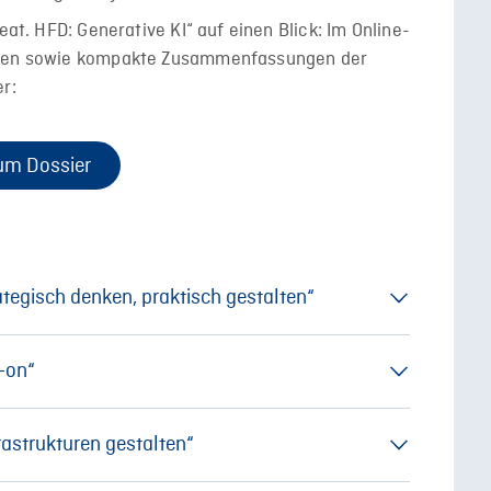
eat. HFD: Generative KI“ auf einen Blick: Im Online-
ungen sowie kompakte Zusammenfassungen der
r:
um Dossier
tegisch denken, praktisch gestalten“
mit
Prof. Dr. Ingmar Ickerott
(Hochschule
brück
-on“
rieke Prien (Hochschule Osnabrück)
astrukturen gestalten“
t Julius-David Friedrich (CHE/HFD) | Jens Tobor