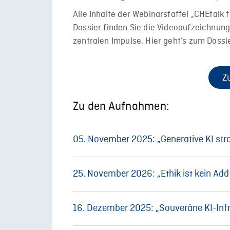
Alle Inhalte der Webinarstaffel „CHEtalk f
Dossier finden Sie die Videoaufzeichn
zentralen Impulse. Hier geht’s zum Dossie
Z
Zu den Aufnahmen:
05. November 2025: „Generative KI stra
Impulsvortrag KI an der Hochschule Osna
25. November 2026: „Ethik ist kein Add
Osnabrück)
Zur Aufnahme
mit Ma
Impulvortrag Ethik ist kein Add-on
16. Dezember 2025: „Souveräne KI-Infr
mi
Strategisch denken, praktisch gestalten
Zur Aufnahme
(CHE/HFD)