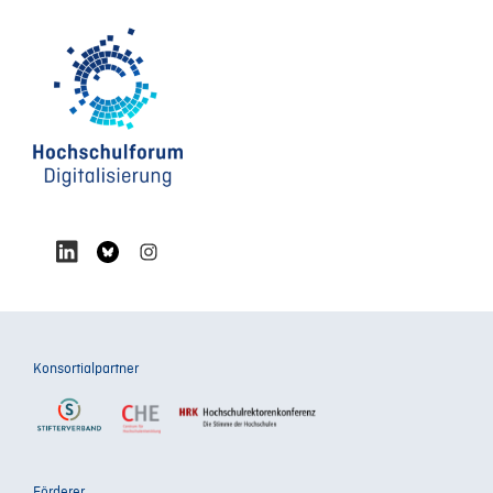
Konsortialpartner
Förderer