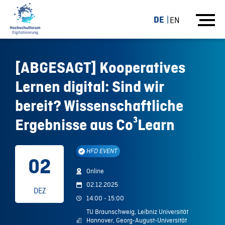
DE
EN
[ABGESAGT] Kooperatives
Lernen digital: Sind wir
bereit? Wissenschaftliche
Ergebnisse aus Co³Learn
HFD EVENT
02
Online
02.12.2025
DEZ
14:00 - 15:00
TU Braunschweig, Leibniz Universität
Hannover, Georg-August-Universität