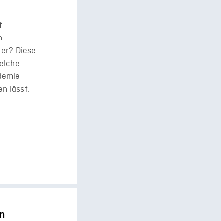
f
n
ter? Diese
welche
ndemie
en lässt.
en