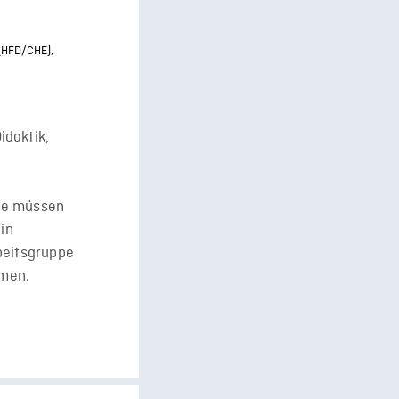
 (HFD/CHE),
idaktik,
ume müssen
ein
beitsgruppe
mmen.