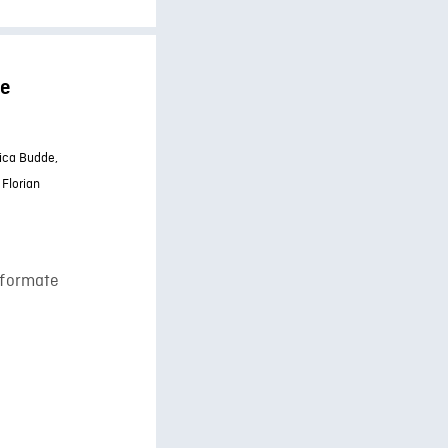
le
ica Budde,
,
Florian
sformate
e