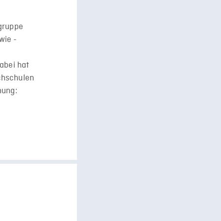
ngruppe
wie -
abei hat
chschulen
hung: