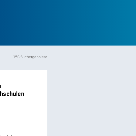
156 Suchergebnisse
n
chschulen