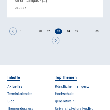
Smart Campus? […]
07.02.17
...
...
1
81
82
83
84
85
89
Inhalte
Top Themen
Aktuelles
Künstliche Intelligenz
Terminkalender
Hochschule
Blog
generative KI
Themendossiers
University:Future Festival