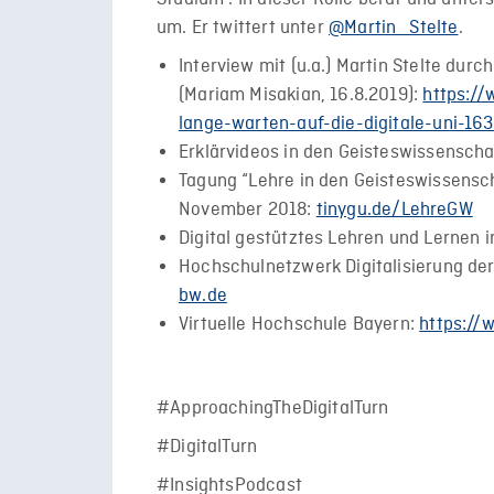
um. Er twittert unter
@Martin_Stelte
.
Interview mit (u.a.) Martin Stelte durch
(Mariam Misakian, 16.8.2019):
https:/
lange-warten-auf-die-digitale-uni-16
Erklärvideos in den Geisteswissensch
Tagung “Lehre in den Geisteswissensch
November 2018:
tinygu.de/LehreGW
Digital gestütztes Lehren und Lernen i
Hochschulnetzwerk Digitalisierung d
bw.de
Virtuelle Hochschule Bayern:
https://
#ApproachingTheDigitalTurn
#DigitalTurn
#InsightsPodcast