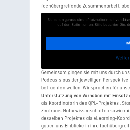
fachübergreifende Zusammenarbeit, aber 
Sie sehen gerade einen Platzhalterinhalt von
Sta
auf den Button unten. Bitte beachten Sie, 
In
Weiter
Gemeinsam gingen sie mit uns durch un
Podcasts aus der jeweiligen Perspektive
betrachten wollen. Wir sprachen für uns
Unterstützung von Vorhaben mit Einsatz 
als Koordinatorin des QPL-Projektes „Sta
Zentrums Naturwissenschaften sowie mit 
desselben Projektes als eLearning-Koord
gaben uns Einblicke in ihre fachübergr