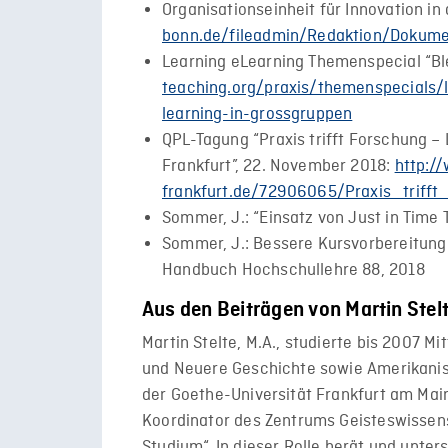
Organisationseinheit für Innovation in
bonn.de/fileadmin/Redaktion/Dokum
Learning eLearning Themenspecial “Bl
teaching.org/praxis/themenspecials/
learning-in-grossgruppen
QPL-Tagung “Praxis trifft Forschung – 
Frankfurt”, 22. November 2018:
http://
frankfurt.de/72906065/Praxis_triff
Sommer, J.: “Einsatz von Just in Time
Sommer, J.: Bessere Kursvorbereitung
Handbuch Hochschullehre 88, 2018
Aus den Beiträgen von Martin Stelt
Martin Stelte, M.A., studierte bis 2007 Mit
und Neuere Geschichte sowie Amerikanis
der Goethe-Universität Frankfurt am Main.
Koordinator des Zentrums Geisteswissens
Studium“. In dieser Rolle berät und unter