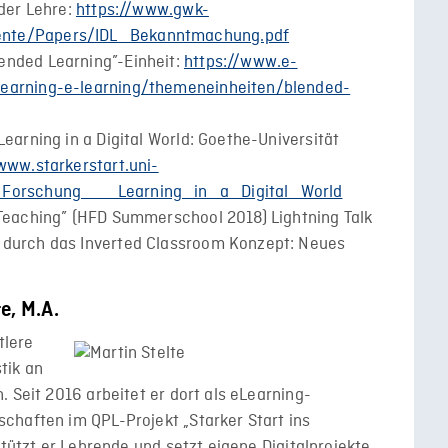
 der Lehre:
https://www.gwk-
ente/Papers/IDL_Bekanntmachung.pdf
ended Learning”-Einheit:
https://www.e-
learning-e-learning/themeneinheiten/blended-
Learning in a Digital World: Goethe-Universität
www.starkerstart.uni-
t_Forschung___Learning_in_a_Digital_World
 Teaching” (HFD Summerschool 2018) Lightning Talk
 durch das Inverted Classroom Konzept: Neues
e, M.A.
tlere
tik an
 Seit 2016 arbeitet er dort als eLearning-
chaften im QPL-Projekt „Starker Start ins
stützt er Lehrende und setzt eigene Digitalprojekte