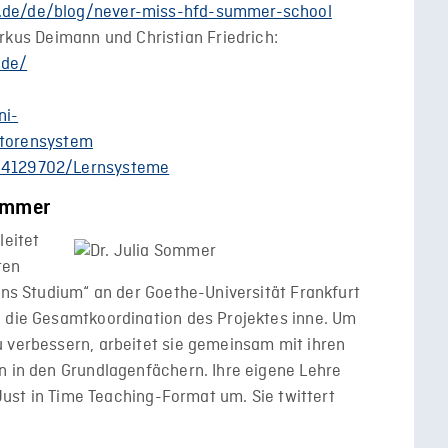
ng.de/de/blog/never-miss-hfd-summer-school
kus Deimann und Christian Friedrich:
.de/
ni-
torensystem
/44129702/Lernsysteme
Sommer
leitet
ten
 ins Studium“ an der Goethe-Universität Frankfurt
h die Gesamtkoordination des Projektes inne. Um
u verbessern, arbeitet sie gemeinsam mit ihren
n in den Grundlagenfächern. Ihre eigene Lehre
 Just in Time Teaching-Format um. Sie twittert