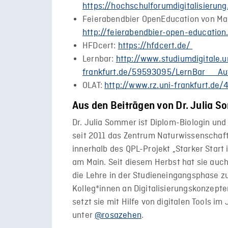
https://hochschulforumdigitalisieru
Feierabendbier OpenEducation von Mar
http://feierabendbier-open-education
HFDcert:
https://hfdcert.de/
Lernbar:
http://www.studiumdigitale.u
frankfurt.de/59593095/LernBar__Au
OLAT:
http://www.rz.uni-frankfurt.de
Aus den Beiträgen von Dr. Julia 
Dr. Julia Sommer ist Diplom-Biologin und 
seit 2011 das Zentrum Naturwissenschaf
innerhalb des QPL-Projekt „Starker Start
am Main. Seit diesem Herbst hat sie auc
die Lehre in der Studieneingangsphase z
Kolleg*innen an Digitalisierungskonzepte
setzt sie mit Hilfe von digitalen Tools im
unter
@rosazehen
.