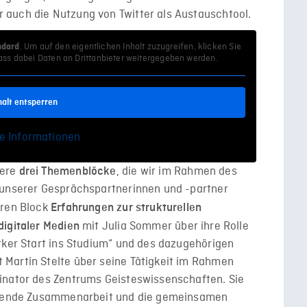
auch die Nutzung von Twitter als Austauschtool.
. Um auf den eigentlichen Inhalt zuzugreifen, klicken Sie
ndard
dass dabei Daten an Drittanbieter weitergegeben werden.
halt entsperren
e Informationen
sere
, die wir im Rahmen des
drei Themenblöcke
 unserer Gesprächspartnerinnen und -partner
eren Block
Erfahrungen zur strukturellen
mit Julia Sommer über ihre Rolle
digitaler Medien
rker Start ins Studium“ und des dazugehörigen
Martin Stelte über seine Tätigkeit im Rahmen
inator des Zentrums Geisteswissenschaften. Sie
eifende Zusammenarbeit und die gemeinsamen