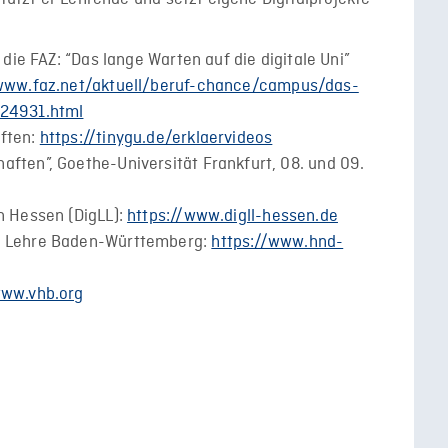
 die FAZ: “Das lange Warten auf die digitale Uni”
/www.faz.net/aktuell/beruf-chance/campus/das-
324931.html
aften:
https://tinygu.de/erklaervideos
aften”, Goethe-Universität Frankfurt, 08. und 09.
n Hessen (DigLL):
https://www.digll-hessen.de
er Lehre Baden-Württemberg:
https://www.hnd-
www.vhb.org