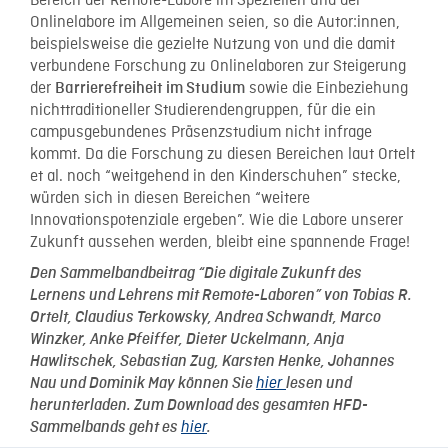
Bereich der Remote-Labore im Speziellen und der
Onlinelabore im Allgemeinen seien, so die Autor:innen,
beispielsweise die gezielte Nutzung von und die damit
verbundene Forschung zu Onlinelaboren zur Steigerung
der
sowie die Einbeziehung
Barrierefreiheit im Studium
nichttraditioneller Studierendengruppen, für die ein
campusgebundenes Präsenzstudium nicht infrage
kommt. Da die Forschung zu diesen Bereichen laut Ortelt
et al. noch “weitgehend in den Kinderschuhen” stecke,
würden sich in diesen Bereichen “weitere
Innovationspotenziale ergeben”. Wie die Labore unserer
Zukunft aussehen werden, bleibt eine spannende Frage!
Den Sammelbandbeitrag “Die digitale Zukunft des
Lernens und Lehrens mit Remote-Laboren” von Tobias R.
Ortelt, Claudius Terkowsky, Andrea Schwandt, Marco
Winzker, Anke Pfeiffer, Dieter Uckelmann, Anja
Hawlitschek, Sebastian Zug, Karsten Henke, Johannes
Nau und Dominik May können Sie
hier
lesen und
herunterladen. Zum Download des gesamten HFD-
Sammelbands geht es
hier
.