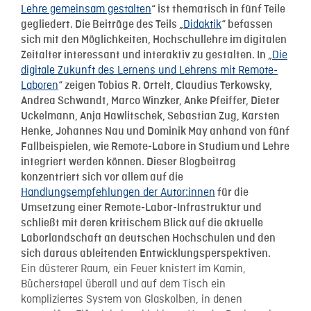
Lehre gemeinsam gestalten
“ ist thematisch in fünf Teile
Didaktik
gegliedert. Die Beiträge des Teils „
“ befassen
sich mit den Möglichkeiten, Hochschullehre im digitalen
Die
Zeitalter interessant und interaktiv zu gestalten. In „
digitale Zukunft des Lernens und Lehrens mit Remote-
Laboren
“ zeigen Tobias R. Ortelt, Claudius Terkowsky,
Andrea Schwandt, Marco Winzker, Anke Pfeiffer, Dieter
Uckelmann, Anja Hawlitschek, Sebastian Zug, Karsten
Henke, Johannes Nau und Dominik May anhand von fünf
Fallbeispielen, wie Remote-Labore in Studium und Lehre
integriert werden können. Dieser Blogbeitrag
konzentriert sich vor allem auf die
Handlungsempfehlungen der Autor:innen
für die
Umsetzung einer Remote-Labor-Infrastruktur und
schließt mit deren kritischem Blick auf die aktuelle
Laborlandschaft an deutschen Hochschulen und den
sich daraus ableitenden Entwicklungsperspektiven.
Ein düsterer Raum, ein Feuer knistert im Kamin,
Bücherstapel überall und auf dem Tisch ein
kompliziertes System von Glaskolben, in denen