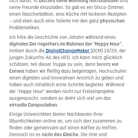
sich daran, in
und
Discord seine Wohnung nachzubauen
seine Freunde einzuladen. So gab es ein Disco-Zimmer,
einen Raucherbalkon, eine Küche mit leckeren Rezepten
– und eben auch eine Toilette mit den ganz
physischen
Problematiken.
Ich höre die Geschichte von Johann während eines
digitalen Get-togethers im Rahmen der “Happy Hour”,
initiiert durch die
(DCM) 19/20, der
DigitalChangeMaker
jungen Zukunfts-AG des HFD. Ich kann mich glücklich
schätzen, teil dieser Truppe zu sein, denn bereits
vor
haben wir fleißig dazu beigetragen, Hochschulen
Corona
einen digitalen und innovativen Anstrich zu geben und
haben auch inhaltlich erste Schritte begleitet. Während
der “Happy Hour” werden nicht nur Freizeitprojekte
ausgetauscht, sondern es dreht sich viel um das
.
virtuelle Campusleben
Einige Universitäten bieten Nachbauten ihrer
Räumlichkeiten online an, um sich dort zusammen zu
finden oder gemeinsam auf einen Kaffee zu treffen.
Dennoch ist es
. Die Orte und
nicht das Gleiche