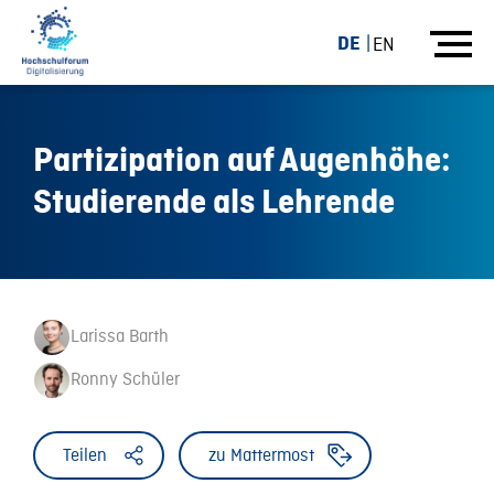
DE
EN
Partizipation auf Augenhöhe:
Studierende als Lehrende
Larissa Barth
Ronny Schüler
Teilen
zu Mattermost