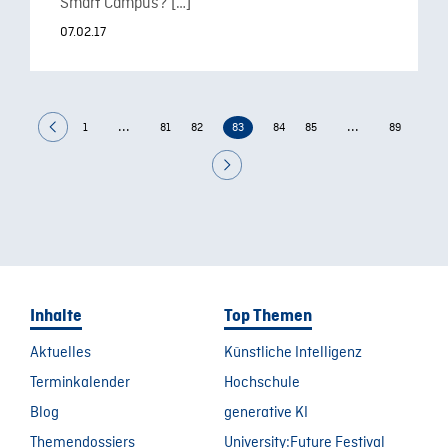
Smart Campus? […]
07.02.17
...
...
1
81
82
83
84
85
89
Inhalte
Top Themen
Aktuelles
Künstliche Intelligenz
Terminkalender
Hochschule
Blog
generative KI
Themendossiers
University:Future Festival