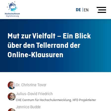
DE
EN
Mut zur Vielfalt – Ein Blick
über den Tellerrand der
Online-Klausuren
Dr. Christine Tovar
Julius-David Friedrich
CHE Centrum für Hochschulentwicklung, HFD Projektleiter
Jannica Budde