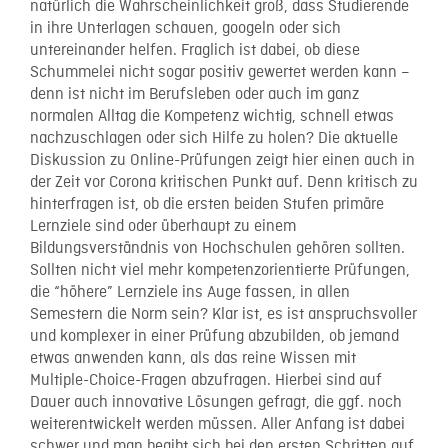
natürlich die Wahrscheinlichkeit groß, dass Studierende
in ihre Unterlagen schauen, googeln oder sich
untereinander helfen. Fraglich ist dabei, ob diese
Schummelei nicht sogar positiv gewertet werden kann –
denn ist nicht im Berufsleben oder auch im ganz
normalen Alltag die Kompetenz wichtig, schnell etwas
nachzuschlagen oder sich Hilfe zu holen? Die aktuelle
Diskussion zu Online-Prüfungen zeigt hier einen auch in
der Zeit vor Corona kritischen Punkt auf. Denn kritisch zu
hinterfragen ist, ob die ersten beiden Stufen primäre
Lernziele sind oder überhaupt zu einem
Bildungsverständnis von Hochschulen gehören sollten.
Sollten nicht viel mehr kompetenzorientierte Prüfungen,
die “höhere” Lernziele ins Auge fassen, in allen
Semestern die Norm sein? Klar ist, es ist anspruchsvoller
und komplexer in einer Prüfung abzubilden, ob jemand
etwas anwenden kann, als das reine Wissen mit
Multiple-Choice-Fragen abzufragen. Hierbei sind auf
Dauer auch innovative Lösungen gefragt, die ggf. noch
weiterentwickelt werden müssen. Aller Anfang ist dabei
schwer und man begibt sich bei den ersten Schritten auf