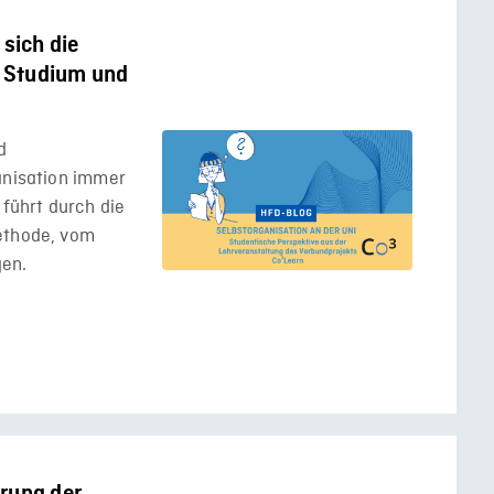
 sich die
 Studium und
d
anisation immer
 führt durch die
ethode, vom
gen.