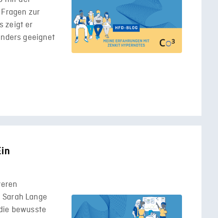
 Fragen zur
 zeigt er
onders geeignet
Ein
veren
d Sarah Lange
 die bewusste