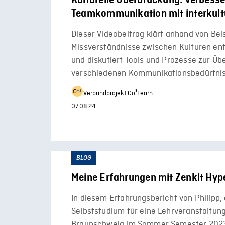
Kulturelle Überbrückung: Verbesse
Teamkommunikation mit interkultu
Dieser Videobeitrag klärt anhand von Beis
Missverständnisse zwischen Kulturen en
und diskutiert Tools und Prozesse zur Ü
verschiedenen Kommunikationsbedürfnis
Verbundprojekt Co³Learn
07.08.24
BLOG
Meine Erfahrungen mit Zenkit Hyp
In diesem Erfahrungsbericht von Philipp, 
Selbststudium für eine Lehrveranstaltung
Braunschweig im Sommer Semester 2023