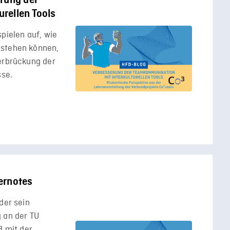
rung der
rellen Tools
pielen auf, wie
tstehen können,
berbrückung der
se.
ernotes
der sein
 an der TU
 mit der