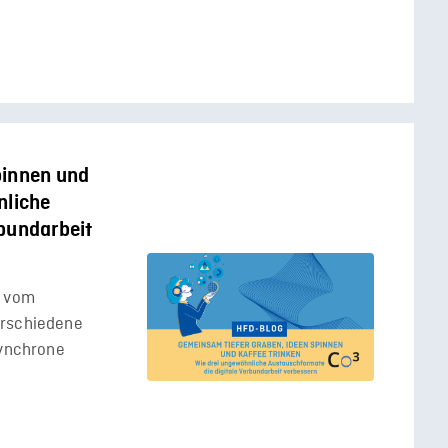
pinnen und
nliche
bundarbeit
r vom
erschiedene
synchrone