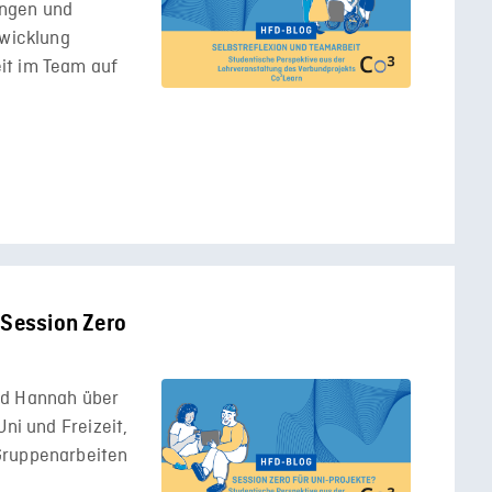
ungen und
twicklung
it im Team auf
 Session Zero
nd Hannah über
ni und Freizeit,
Gruppenarbeiten