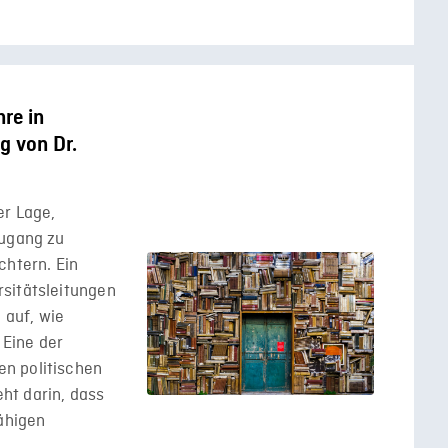
hre in
g von Dr.
er Lage,
Zugang zu
chtern. Ein
sitätsleitungen
 auf, wie
 Eine der
n politischen
ht darin, dass
fähigen