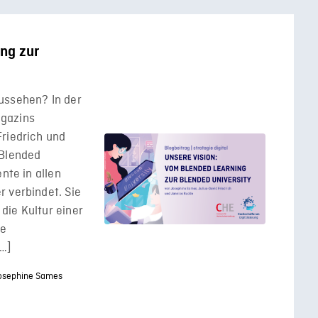
ng zur
ussehen? In der
agazins
Friedrich und
“Blended
nte in allen
 verbindet. Sie
die Kultur einer
ie
[…]
osephine Sames