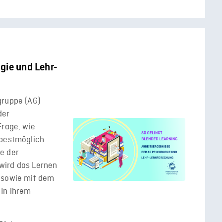
gie und Lehr-
gruppe (AG)
der
Frage, wie
 bestmöglich
e der
wird das Lernen
 sowie mit dem
 In ihrem