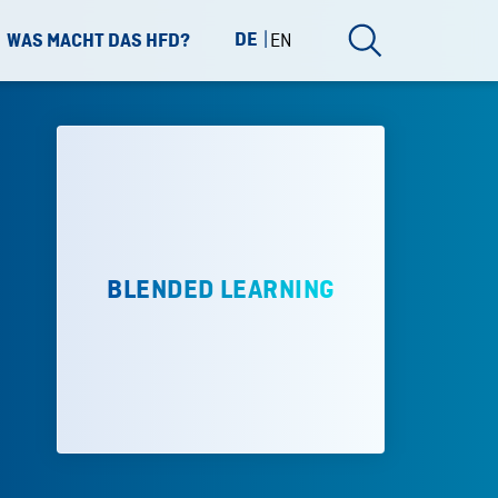
DE
EN
WAS MACHT DAS HFD?
BLENDED LEARNING