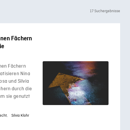
17 Suchergebnisse
einen Fächern
ie
einen Fächern
atisieren Nina
sa und Silvia
chern durch die
um sie genutzt
echt,
Silvia Klohr