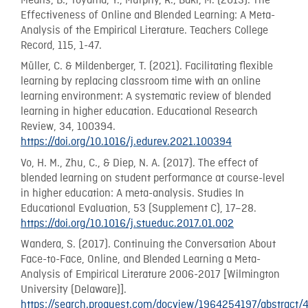
Means, B., Toyama, Y., Murphy, R., Baki, M. (2013). The
Effectiveness of Online and Blended Learning: A Meta-
Analysis of the Empirical Literature. Teachers College
Record, 115, 1-47.
Müller, C. & Mildenberger, T. (2021). Facilitating flexible
learning by replacing classroom time with an online
learning environment: A systematic review of blended
learning in higher education. Educational Research
Review, 34, 100394.
https://doi.org/10.1016/j.edurev.2021.100394
Vo, H. M., Zhu, C., & Diep, N. A. (2017). The effect of
blended learning on student performance at course-level
in higher education: A meta-analysis. Studies In
Educational Evaluation, 53 (Supplement C), 17–28.
https://doi.org/10.1016/j.stueduc.2017.01.002
Wandera, S. (2017). Continuing the Conversation About
Face-to-Face, Online, and Blended Learning a Meta-
Analysis of Empirical Literature 2006-2017 [Wilmington
University (Delaware)].
https://search.proquest.com/docview/1964254197/abstrac