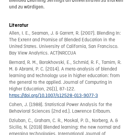
Blended Learning Settings an Universitäten zu stärken
und zu würdigen.
Literatur
Allen, I. E., Seaman, J. & Garrett, R. (2007). Blending In:
The Extent and Promise of Blended Education in the
United States. University of California, San Francisco.
Bay View Analytics. ACT|NRCCUA
Bernard, R. M., Borokhovski, E., Schmid, R. F., Tamim, R.
M. & Abrami, P. C. (2014). A meta-analysis of blended
learning and technology use in higher education: from
the general to the applied. Journal of Computing in
Higher Education, 26(1), 87–122.
https://doi.org/10.1007/s12528-013-9077-3
Cohen, J. (1988). Statistical Power Analysis for the
Behavioral Sciences (2nd ed.). Lawrence Erlbaum.
Dziuban, C., Graham, C. R., Moskal, P. D., Norberg, A. &
Sicilia, N. (2018) Blended learning: the new normal and
emerging technologies. International Journal of