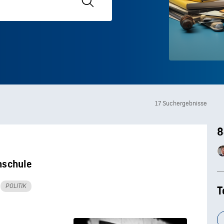
17 Suchergebnisse
8
hschule
POLITIK
T