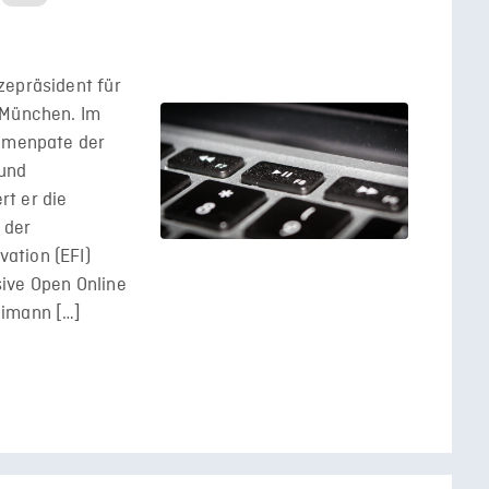
zepräsident für
 München. Im
hemenpate der
 und
t er die
 der
ation (EFI)
ive Open Online
eimann […]