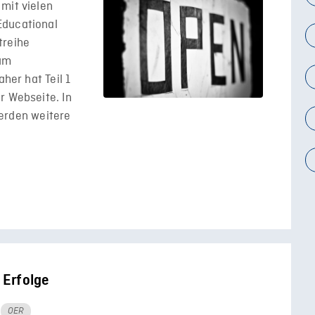
mit vielen
Educational
treihe
rum
aher hat Teil 1
r Webseite. In
rden weitere
 Erfolge
OER