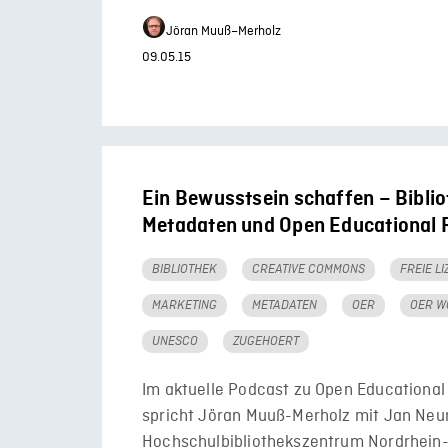
Jöran Muuß–Merholz
09.05.15
Ein Bewusstsein schaffen – Biblio
Metadaten und Open Educational 
BIBLIOTHEK
CREATIVE COMMONS
FREIE L
MARKETING
METADATEN
OER
OER W
UNESCO
ZUGEHOERT
Im aktuelle Podcast zu Open Educationa
spricht Jöran Muuß-Merholz mit Jan Ne
Hochschulbibliothekszentrum Nordrhein-