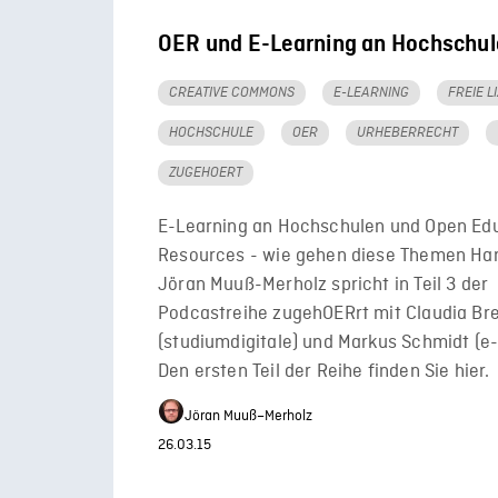
OER und E-Learning an Hochschul
CREATIVE COMMONS
E-LEARNING
FREIE L
HOCHSCHULE
OER
URHEBERRECHT
ZUGEHOERT
E-Learning an Hochschulen und Open Edu
Resources - wie gehen diese Themen Ha
Jöran Muuß-Merholz spricht in Teil 3 der
Podcastreihe zugehOERrt mit Claudia Br
(studiumdigitale) und Markus Schmidt (e-
Den ersten Teil der Reihe finden Sie hier.
Jöran Muuß–Merholz
26.03.15