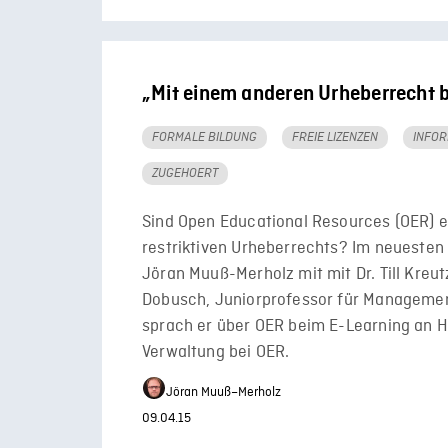
„Mit einem anderen Urheberrecht b
FORMALE BILDUNG
FREIE LIZENZEN
INFOR
ZUGEHOERT
Sind Open Educational Resources (OER) 
restriktiven Urheberrechts? Im neuesten
Jöran Muuß-Merholz mit mit Dr. Till Kreut
Dobusch, Juniorprofessor für Managemen
sprach er über OER beim E-Learning an Ho
Verwaltung bei OER.
Jöran Muuß–Merholz
09.04.15