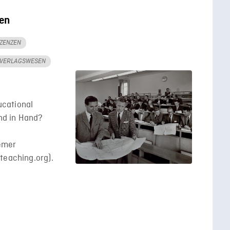
en
IZENZEN
VERLAGSWESEN
cational
nd in Hand?
emer
teaching.org).