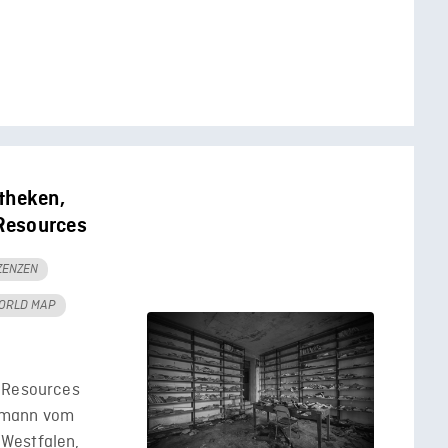
theken,
Resources
IZENZEN
ORLD MAP
l Resources
umann vom
Westfalen,