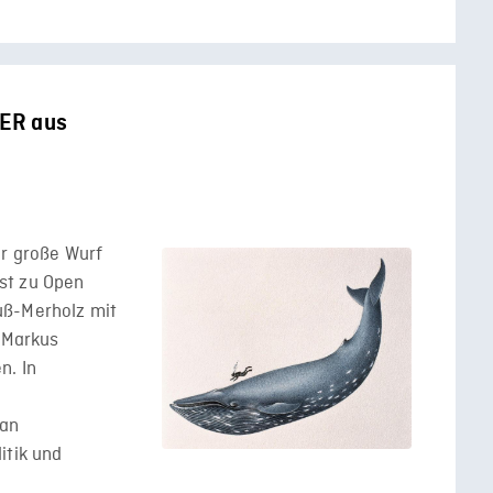
OER aus
er große Wurf
st zu Open
uß-Merholz mit
. Markus
n. In
 an
itik und