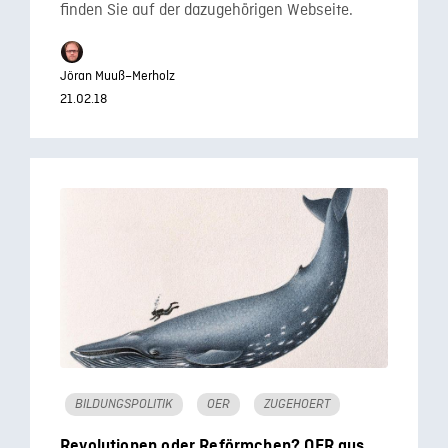
finden Sie auf der dazugehörigen Webseite.
Jöran Muuß–Merholz
21.02.18
BILDUNGSPOLITIK
OER
ZUGEHOERT
Revolutionen oder Reförmchen? OER aus