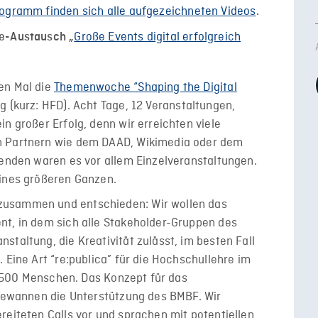
ogramm finden sich alle aufgezeichneten Videos
.
Große Events digital erfolgreich
ne-Austausch „
en Mal die
Themenwoche “Shaping the Digital
 (kurz: HFD). Acht Tage, 12 Veranstaltungen,
n großer Erfolg, denn wir erreichten viele
n Partnern wie dem DAAD, Wikimedia oder dem
menden waren es vor allem Einzelveranstaltungen.
eines größeren Ganzen.
zusammen und entschieden: Wir wollen das
nt, in dem sich alle Stakeholder-Gruppen des
staltung, die Kreativität zulässt, im besten Fall
 Eine Art “re:publica” für die Hochschullehre im
 1.500 Menschen. Das Konzept für das
 gewannen die Unterstützung des BMBF. Wir
reiteten Calls vor und sprachen mit potentiellen