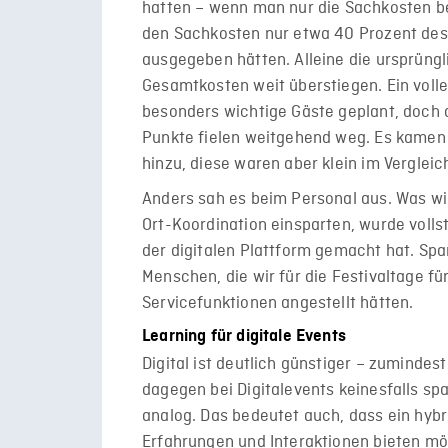
hatten – wenn man nur die Sachkosten bet
den Sachkosten nur etwa 40 Prozent dess
ausgegeben hätten. Alleine die ursprüngli
Gesamtkosten weit überstiegen. Ein volle
besonders wichtige Gäste geplant, doch a
Punkte fielen weitgehend weg. Es kamen 
hinzu, diese waren aber klein im Verglei
Anders sah es beim Personal aus. Was wir
Ort-Koordination einsparten, wurde volls
der digitalen Plattform gemacht hat. Spar
Menschen, die wir für die Festivaltage fü
Servicefunktionen angestellt hätten.
Learning für digitale Events
Digital ist deutlich günstiger – zuminde
dagegen bei Digitalevents keinesfalls spa
analog. Das bedeutet auch, dass ein hybri
Erfahrungen und Interaktionen bieten m