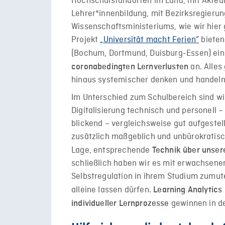
Hochschulstandorten im Land, mit Akteur
Lehrer*innenbildung, mit Bezirksregieru
Wissenschaftsministeriums, wie wir hie
Projekt
„Universität macht Ferien“
bieten 
(Bochum, Dortmund, Duisburg-Essen) ei
an. Alles
coronabedingten Lernverlusten
hinaus systemischer denken und handeln 
Im Unterschied zum Schulbereich sind wi
Digitalisierung technisch und personell 
blickend – vergleichsweise gut aufgestell
zusätzlich maßgeblich und unbürokratisch
Lage, entsprechende
Technik über unser
schließlich haben wir es mit erwachsene
Selbstregulation in ihrem Studium zumute
alleine lassen dürfen.
Learning Analytics
gewinnen in de
individueller Lernprozesse