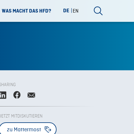
DE
EN
WAS MACHT DAS HFD?
SHARING
JETZT MITDISKUTIEREN
zu Mattermost