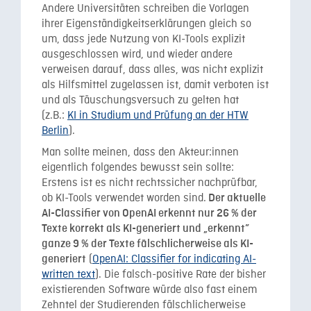
Andere Universitäten schreiben die Vorlagen
ihrer Eigenständigkeitserklärungen gleich so
um, dass jede Nutzung von KI-Tools explizit
ausgeschlossen wird, und wieder andere
verweisen darauf, dass alles, was nicht explizit
als Hilfsmittel zugelassen ist, damit verboten ist
und als Täuschungsversuch zu gelten hat
(z.B.:
KI in Studium und Prüfung an der HTW
Berlin
).
Man sollte meinen, dass den Akteur:innen
eigentlich folgendes bewusst sein sollte:
Erstens ist es nicht rechtssicher nachprüfbar,
ob KI-Tools verwendet worden sind.
Der aktuelle
AI-Classifier von OpenAI erkennt nur 26 % der
Texte korrekt als KI-generiert und „erkennt”
ganze 9 % der Texte fälschlicherweise als KI-
(
OpenAI: Classifier for indicating AI-
generiert
written text
). Die falsch-positive Rate der bisher
existierenden Software würde also fast einem
Zehntel der Studierenden fälschlicherweise