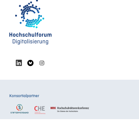
Konsortialpartner
Förderer