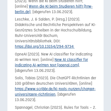
(2023). Wenn die KI beim Studieren hilft,
[online]
Wenn die KI beim Studieren hilft (htw-
berlin.de)
, [abgerufen 13.06.2023].
Leschke, J. & Salden, P. (Hrsg.) (2023).
Didaktische und Rechtliche Perspektiven auf KI-
Gestütztes Scheiben in der Hochschulbildung,
Ruhr-Universität Bochum,
Universitätsbibliothek. DOI:
https://doi.org/10.13154/294-9734
OpneAI (2023). New AI classifier for indicating
AI-written text, [online]
New AI classifier for
indicating AI-written text (openai.com)
,
[abgerufen 13.06.2023].
Solis, Tobias (2023). Die ChatGPT-Richtlinien der
100 größten deutschen Universitäten, [online]
https://www.scribbr.de/ki-tools-nutzen/chatgpt-
universitaere-richtlinien
, [abgerufen
13.06.2023].
Spannagel, Christian (2023). Rules for Tools – 2.