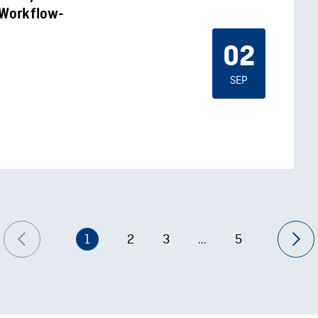
o-Workflow-
02
SEP
1
2
3
5
...