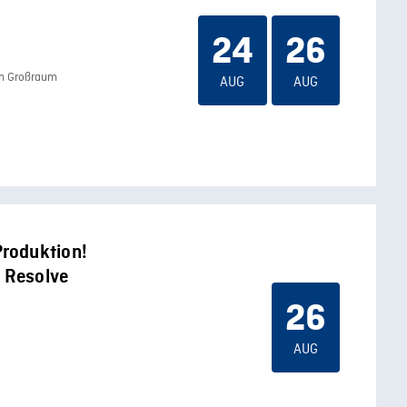
24
26
im Großraum
AUG
AUG
roduktion!
i Resolve
26
AUG