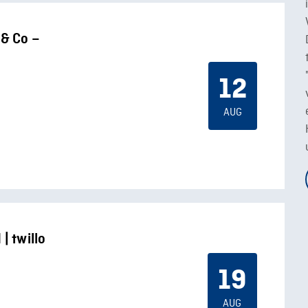
 & Co –
12
AUG
| twillo
19
AUG