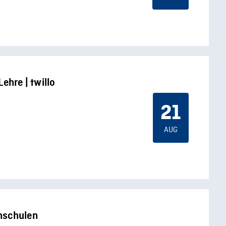
ehre | twillo
21
AUG
hschulen