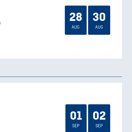
28
30
r
AUG
AUG
01
02
SEP
SEP