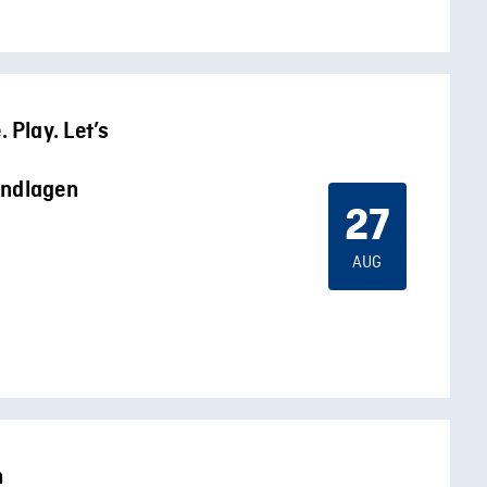
Play. Let’s
undlagen
27
AUG
n