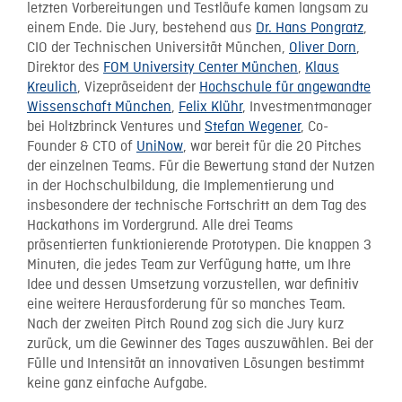
letzten Vorbereitungen und Testläufe kamen langsam zu
einem Ende. Die Jury, bestehend aus
Dr. Hans Pongratz
,
CIO der Technischen Universität München,
Oliver Dorn
,
Direktor des
FOM University Center München
,
Klaus
Kreulich
, Vizepräseident der
Hochschule für angewandte
Wissenschaft München
,
Felix Klühr
, Investmentmanager
bei Holtzbrinck Ventures und
Stefan Wegener
, Co-
Founder & CTO of
UniNow
, war bereit für die 20 Pitches
der einzelnen Teams. Für die Bewertung stand der Nutzen
in der Hochschulbildung, die Implementierung und
insbesondere der technische Fortschritt an dem Tag des
Hackathons im Vordergrund. Alle drei Teams
präsentierten funktionierende Prototypen. Die knappen 3
Minuten, die jedes Team zur Verfügung hatte, um Ihre
Idee und dessen Umsetzung vorzustellen, war definitiv
eine weitere Herausforderung für so manches Team.
Nach der zweiten Pitch Round zog sich die Jury kurz
zurück, um die Gewinner des Tages auszuwählen. Bei der
Fülle und Intensität an innovativen Lösungen bestimmt
keine ganz einfache Aufgabe.