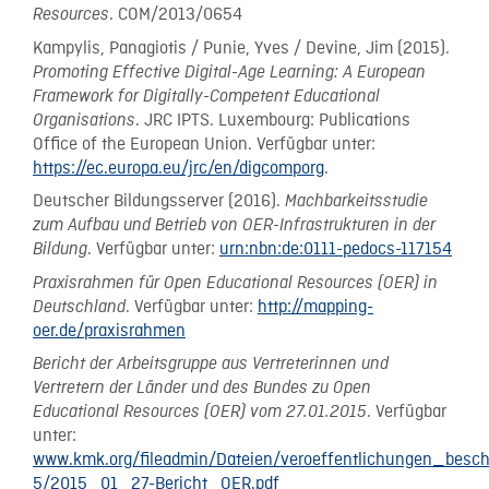
. COM/2013/0654
Resources
Kampylis, Panagiotis / Punie, Yves / Devine, Jim (2015).
Promoting Effective Digital-Age Learning: A European
Framework for Digitally-Competent Educational
. JRC IPTS. Luxembourg: Publications
Organisations
Office of the European Union. Verfügbar unter:
https://ec.europa.eu/jrc/en/digcomporg
.
Deutscher Bildungsserver (2016).
Machbarkeitsstudie
zum Aufbau und Betrieb von OER-Infrastrukturen in der
. Verfügbar unter:
urn:nbn:de:0111-pedocs-117154
Bildung
Praxisrahmen für Open Educational Resources (OER) in
. Verfügbar unter:
http://mapping-
Deutschland
oer.de/praxisrahmen
Bericht der Arbeitsgruppe aus Vertreterinnen und
Vertretern der Länder und des Bundes zu Open
. Verfügbar
Educational Resources (OER) vom 27.01.2015
unter:
www.kmk.org/fileadmin/Dateien/veroeffentlichungen_besc
5/2015_01_27-Bericht_OER.pdf