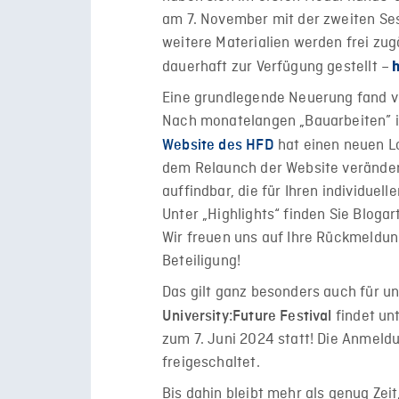
am 7. November mit der zweiten Ses
weitere Materialien werden frei zu
dauerhaft zur Verfügung gestellt –
h
Eine grundlegende Neuerung fand v
Nach monatelangen „Bauarbeiten” im
hat einen neuen Lo
Website des HFD
dem Relaunch der Website verändert
auffindbar, die für Ihren individuel
Unter „Highlights“ finden Sie Bloga
Wir freuen uns auf Ihre Rückmeldun
Beteiligung!
Das gilt ganz besonders auch für u
findet un
University:Future Festival
zum 7. Juni 2024 statt! Die Anmeld
freigeschaltet.
Bis dahin bleibt mehr als genug Ze