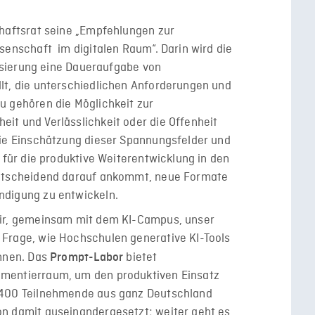
chaftsrat seine „Empfehlungen zur
senschaft im digitalen Raum“. Darin wird die
alisierung eine Daueraufgabe von
lt, die unterschiedlichen Anforderungen und
u gehören die Möglichkeit zur
it und Verlässlichkeit oder die Offenheit
die Einschätzung dieser Spannungsfelder und
s für die produktive Weiterentwicklung in den
entscheidend darauf ankommt, neue Formate
ndigung zu entwickeln.
wir, gemeinsam mit dem KI-Campus, unser
Frage, wie Hochschulen generative KI-Tools
önnen. Das
bietet
Prompt-Labor
mentierraum, um den produktiven Einsatz
 400 Teilnehmende aus ganz Deutschland
n damit auseinandergesetzt; weiter geht es