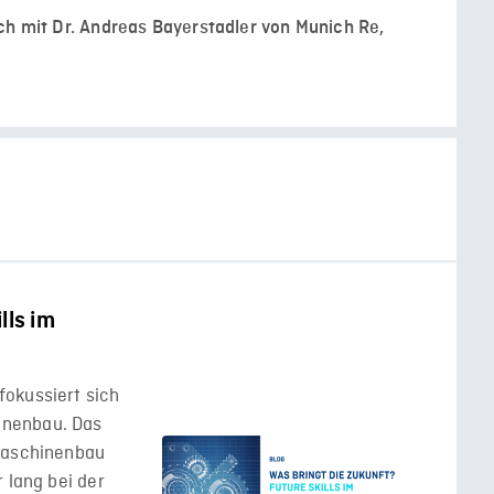
ch mit Dr. Andreas Bayerstadler von Munich Re,
lls im
okussiert sich
inenbau. Das
 Maschinenbau
 lang bei der