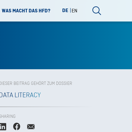
DE
EN
WAS MACHT DAS HFD?
DIESER BEITRAG GEHÖRT ZUM DOSSIER
DATA LITERACY
SHARING