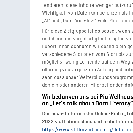
tendieren, diese Inhalte weniger aufzuru
Wichtigkeit von Datenkompetenzen als F
„AI“ und „Data Analytics“ viele Mitarbeite
Für diese Zielgruppe ist es besser, wen
und ihnen ein vorgefertigter Lernpfad v
Expert:innen schnüren wir deshalb ein g
verschiedene Stationen vom Start bis zu
möglichst wenig Lernende auf dem Weg z
allerdings noch ganz am Anfang und haben
sehr, dass unser Weiterbildungsprogramm 
den ein oder anderen Mitarbeitenden dafü
Wir bedanken uns bei Pia Wellhaus
an „Let´s talk about Data Literacy“
Der nächste Termin der Online-Reihe „Let
2022 statt. Anmeldung und mehr Informa
https://www.stifterverband.org/data-lit