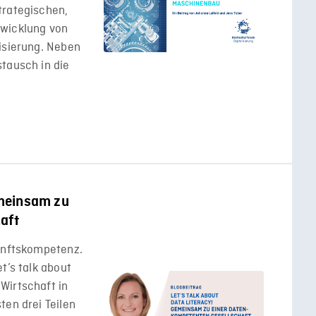
trategischen,
twicklung von
isierung. Neben
tausch in die
emeinsam zu
aft
kunftskompetenz.
t’s talk about
Wirtschaft in
ten drei Teilen