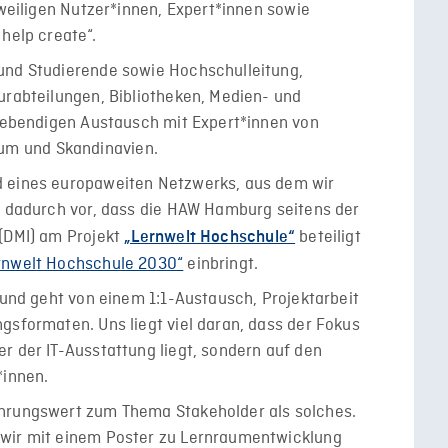
eweiligen Nutzer*innen, Expert*innen sowie
help create“.
und Studierende sowie Hochschulleitung,
urabteilungen, Bibliotheken, Medien- und
 lebendigen Austausch mit Expert*innen von
m und Skandinavien.
d eines europaweiten Netzwerks, aus dem wir
gt dadurch vor, dass die HAW Hamburg seitens der
 (DMI) am Projekt
beteiligt
„Lernwelt Hochschule“
rnwelt Hochschule 2030“
einbringt.
g und geht von einem 1:1-Austausch, Projektarbeit
gsformaten. Uns liegt viel daran, dass der Fokus
r der IT-Ausstattung liegt, sondern auf den
*innen.
ahrungswert zum Thema Stakeholder als solches.
 wir mit einem Poster zu Lernraumentwicklung