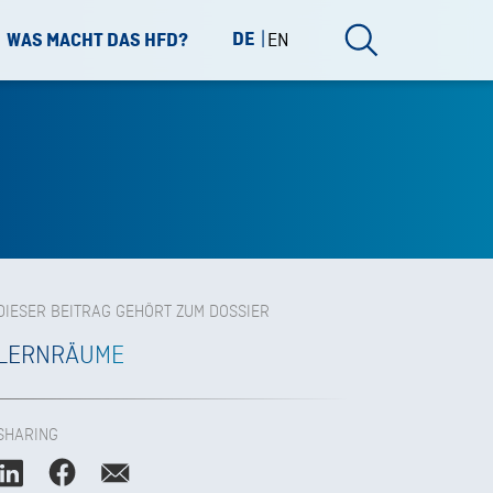
DE
EN
WAS MACHT DAS HFD?
DIESER BEITRAG GEHÖRT ZUM DOSSIER
LERNRÄUME
SHARING