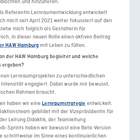
eobachten und hinzuhören.
ls Referentin Lernraumentwicklung entwickelt
ich mich seit April 2021 weiter fokussiert auf den
he mich folglich als Gestalterin für
ch, in dieser neuen Rolle einen aktiven Beitrag
mit Leben zu füllen.
 der HAW Hamburg
 an der HAW Hamburg begleitet und welche
ts ergeben?
denen Lernraumprojekten zu unterschiedlichen
 Intensität engagiert. Dabei wurde mir bewusst,
gischen Rahmen braucht.
len haben wir eine
entwickelt.
Lernraumstrategie
daktionsteam gebildet mit der Vizepräsidentin für
der Leitung Didaktik, der Teamleitung
ib-Sprints haben wir bewusst eine Beta-Version
die schrittweise im Sinne eines kontinuierlichen