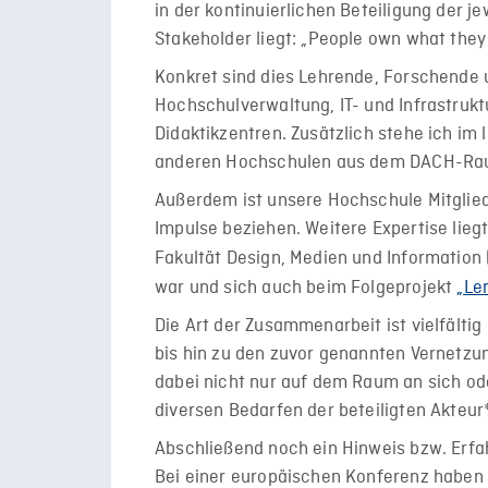
in der kontinuierlichen Beteiligung der j
Stakeholder liegt: „People own what they 
Konkret sind dies Lehrende, Forschende 
Hochschulverwaltung, IT- und Infrastrukt
Didaktikzentren. Zusätzlich stehe ich im
anderen Hochschulen aus dem DACH-Rau
Außerdem ist unsere Hochschule Mitglie
Impulse beziehen. Weitere Expertise lie
Fakultät Design, Medien und Information
war und sich auch beim Folgeprojekt
„Le
Die Art der Zusammenarbeit ist vielfälti
bis hin zu den zuvor genannten Vernetzun
dabei nicht nur auf dem Raum an sich ode
diversen Bedarfen der beteiligten Akteur
Abschließend noch ein Hinweis bzw. Erf
Bei einer europäischen Konferenz haben