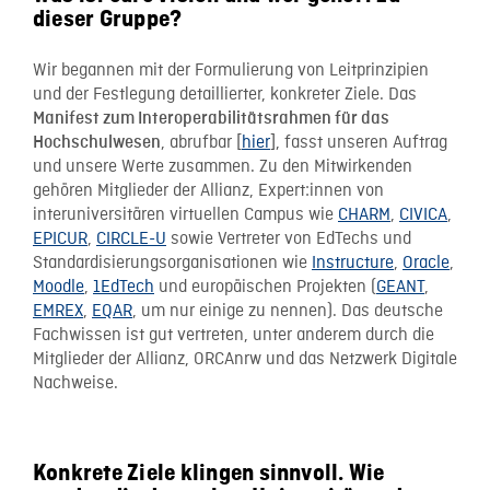
dieser Gruppe?
Wir begannen mit der Formulierung von Leitprinzipien
und der Festlegung detaillierter, konkreter Ziele. Das
Manifest zum Interoperabilitätsrahmen für das
, abrufbar [
hier
], fasst unseren Auftrag
Hochschulwesen
und unsere Werte zusammen. Zu den Mitwirkenden
gehören Mitglieder der Allianz, Expert:innen von
interuniversitären virtuellen Campus wie
CHARM
,
CIVICA
,
EPICUR
,
CIRCLE-U
sowie Vertreter von EdTechs und
Standardisierungsorganisationen wie
Instructure
,
Oracle
,
Moodle
,
1EdTech
und europäischen Projekten (
GEANT
,
EMREX
,
EQAR
, um nur einige zu nennen). Das deutsche
Fachwissen ist gut vertreten, unter anderem durch die
Mitglieder der Allianz, ORCAnrw und das Netzwerk Digitale
Nachweise.
Konkrete Ziele klingen sinnvoll. Wie