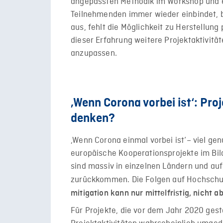
angepassten Methodik im Workshop und ei
Teilnehmenden immer wieder einbindet, be
aus, fehlt die Möglichkeit zu Herstellung
dieser Erfahrung weitere Projektaktivitä
anzupassen.
‚Wenn Corona vorbei ist‘: Pr
denken?
‚Wenn Corona einmal vorbei ist‘– viel g
europäische Kooperationsprojekte im Bi
sind massiv in einzelnen Ländern und au
zurückkommen. Die Folgen auf Hochschul
mitigation kann nur mittelfristig, nicht a
Für Projekte, die vor dem Jahr 2020 ges