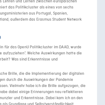
es Lehren und Lernen zwischen europäischen
iert das Politikcluster als eines von sechs
dungsministerien aus Portugal, Spanien,
ettland, außerdem das Erasmus Student Network
n
in für das OpenU Politikcluster im DAAD, wurde
le aufzuziehen“. Welche Auswirkungen hatte die
beit? Was sind Erkenntnisse und
che Brille, die die Implementierung der digitalen
ngen durch die Auswirkungen der Pandemie
assen. Vielmehr habe ich die Brille aufgezogen, die
abe dabei einige Erinnerungen neu reflektieren
hmunzler und Erkenntnisse. Dabei kam ich an den
e als Grundlage und Selbstverständlichkeit