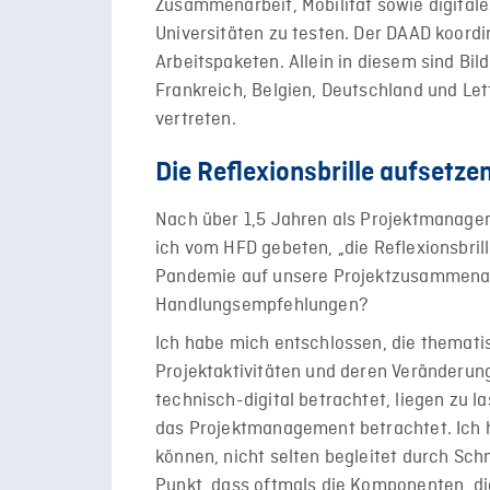
Zusammenarbeit, Mobilität sowie digital
Universitäten zu testen. Der DAAD koordin
Arbeitspaketen. Allein in diesem sind Bil
Frankreich, Belgien, Deutschland und L
vertreten.
Die Reflexionsbrille aufsetze
Nach über 1,5 Jahren als Projektmanager
ich vom HFD gebeten, „die Reflexionsbril
Pandemie auf unsere Projektzusammenar
Handlungsempfehlungen?
Ich habe mich entschlossen, die thematis
Projektaktivitäten und deren Veränderu
technisch-digital betrachtet, liegen zu l
das Projektmanagement betrachtet. Ich h
können, nicht selten begleitet durch Sc
Punkt, dass oftmals die Komponenten, di