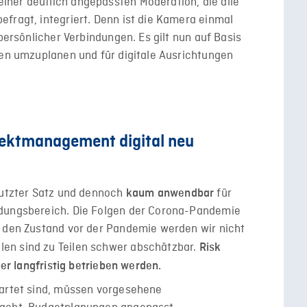
ner deutlich angepassten Moderation, die alle
fragt, integriert. Denn ist die Kamera einmal
 persönlicher Verbindungen. Es gilt nun auf Basis
ten umzuplanen und für digitale Ausrichtungen
ojektmanagement digital neu
enutzter Satz und dennoch
für
kaum anwendbar
ldungsbereich. Die Folgen der Corona-Pandemie
f den Zustand vor der Pandemie werden wir nicht
en sind zu Teilen schwer abschätzbar.
Risk
ber langfristig betrieben werden.
tartet sind, müssen vorgesehene