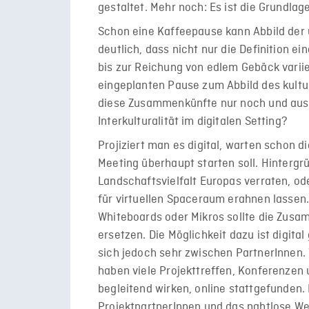
gestaltet. Mehr noch: Es ist die Grundla
Schon eine Kaffeepause kann Abbild der u
deutlich, dass nicht nur die Definition 
bis zur Reichung von edlem Gebäck varii
eingeplanten Pause zum Abbild des kultu
diese Zusammenkünfte nur noch und aussc
Interkulturalität im digitalen Setting?
Projiziert man es digital, warten schon d
Meeting überhaupt starten soll. Hintergr
Landschaftsvielfalt Europas verraten, od
für virtuellen Spaceraum erahnen lassen.
Whiteboards oder Mikros sollte die Zus
ersetzen. Die Möglichkeit dazu ist digit
sich jedoch sehr zwischen PartnerInnen.
haben viele Projekttreffen, Konferenzen u
begleitend wirken, online stattgefunden. 
ProjektpartnerInnen und das nahtlose Wei