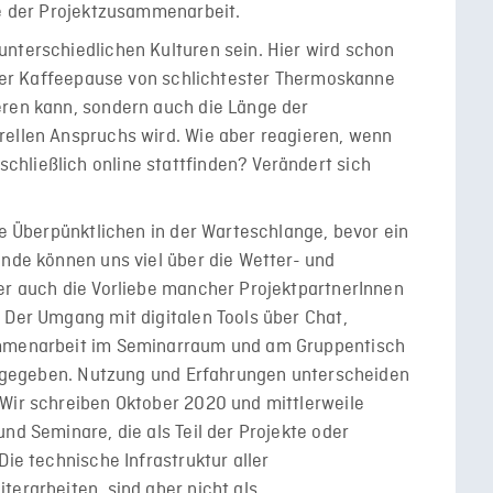
ge der Projektzusammenarbeit.
nterschiedlichen Kulturen sein. Hier wird schon
einer Kaffeepause von schlichtester Thermoskanne
eren kann, sondern auch die Länge der
rellen Anspruchs wird. Wie aber reagieren, wenn
hließlich online stattfinden? Verändert sich
ie Überpünktlichen in der Warteschlange, bevor ein
ünde können uns viel über die Wetter- und
er auch die Vorliebe mancher ProjektpartnerInnen
 Der Umgang mit digitalen Tools über Chat,
ammenarbeit im Seminarraum und am Gruppentisch
al gegeben. Nutzung und Erfahrungen unterscheiden
 Wir schreiben Oktober 2020 und mittlerweile
nd Seminare, die als Teil der Projekte oder
Die technische Infrastruktur aller
terarbeiten, sind aber nicht als