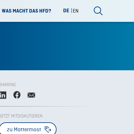
DE
EN
WAS MACHT DAS HFD?
SHARING
JETZT MITDISKUTIEREN
zu Mattermost