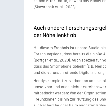
keinen Effekt hatte, obwohl das Handy n
(Skowronek et al., 2023).
Auch andere Forschungsergeb
der Nähe lenkt ab
Mit diesem Ergebnis ist unsere Studie nich
Forschungslage, dass bereits die bloße
(Böttger et al., 2023). Auch speziell für 
dass das Smartphone ablenkt (z.B. Mendoz
und die voranschreitende Digitalisierun
Handys komplett zu verbannen und sie n
umsetzbar und auch nicht erstrebenswert
mitbedacht werden: Von der Organisation
Freund:innen bis hin zur Nutzung des Sm
zur Recherche oder beim nächsten Kahoot