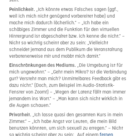
sein.
„Ich könnte etwas Falsches sagen (ggf.,
Peinlichkeit.
weil ich mich nicht genügend vorbereitet habe) und
mache mich dadurch lächerlich.“ – „Ich habe ein
schäbiges Zimmer und die Funktion für den virtuellen
Hintergrund ist abgeschaltet bzw. ich kenne die nicht.“ –
Nicht so wichtig scheint aber zu sein: „Vielleicht
schneidet jemand aus dem Publikum die Veranstaltung
verbotenerweise mit und mobbt mich damit.“
„Die Umgebung ist für
Einschränkungen des Mediums.
mich ungewohnt.“ – „Geht mein Mikro? Ist die Verbindung
gut? Versteht man mich? Unmittelbares Feedback gibt es
dazu nicht.“ (Doch, zum Beispiel im Audio-Statistik-
Fenster von Zoom!) – „Wegen der Latenz fällt man immer
jemandem ins Wort.“ – „Man kann sich nicht wirklich in
die Augen schauen.“
„Ich lasse quasi den gesamten Kurs in mein
Privatheit.
Zimmer.“ – „Ich habe Angst vor Leuten, die mein Bild
benutzen könnten, um sich sexuell zu erregen.“ – Nicht
so wichtig scheint aber zu sein: „Auf einem
fernen